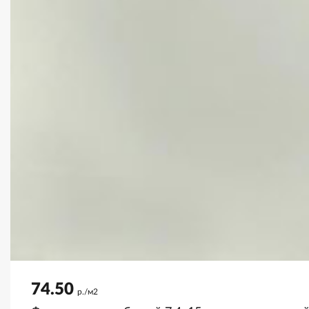
74.50
р./м2