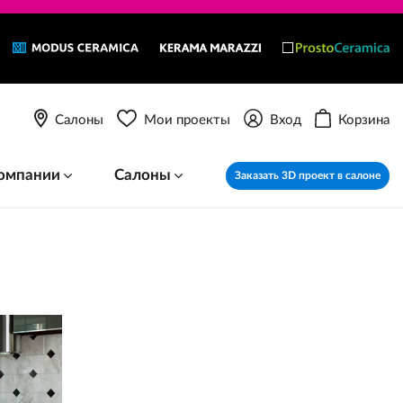
Салоны
Мои проекты
Вход
Корзина
омпании
Салоны
Заказать 3D проект в салоне