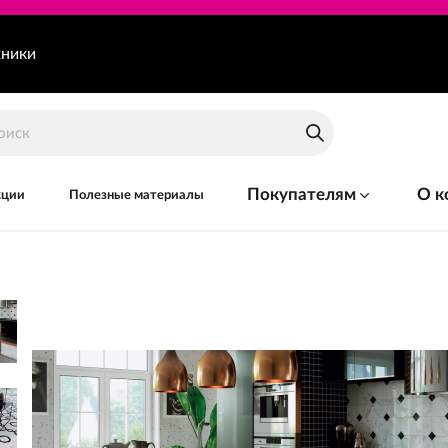
хники
Покупателям
О к
кции
Полезные материалы