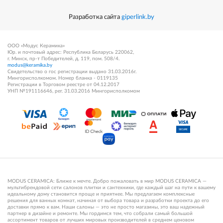
Разработка сайта
giperlink.by
ООО «Модус Керамика»
Юр. и почтовый адрес: Республика Беларусь 220062,
г. Минск, пр-т Победителей, д. 119, пом. 508/4.
modus@keramika.by
Свидетельство о гос регистрации выдано 31.03.2016г.
Мингорисполкомом. Номер бланка - 0119135
Регистрации в Торговом реестре от 04.12.2017
УНП №191116646, рег. 31.03.2016 Мингорисполкомом
MODUS CERAMICA: Ближе к мечте. Добро пожаловать в мир MODUS CERAMICA —
мультибрендовой сети салонов плитки и сантехники, где каждый шаг на пути к вашему
идеальному дому становится проще и приятнее. Мы предлагаем комплексные
решения для ванных комнат, начиная от выбора товара и разработки проекта до его
доставки прямо к вам. Наши салоны — это не просто магазины, это ваш надежный
партнер в дизайне и ремонте. Мы гордимся тем, что собрали самый большой
ассортимент товаров от лучших мировых производителей в среднем ценовом