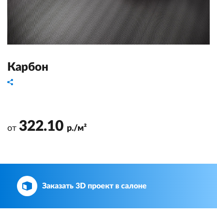
Карбон
322.10
от
р./м²
Заказать 3D проект в салоне