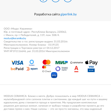
Разработка сайта
giperlink.by
ООО «Модус Керамика»
Юр. и почтовый адрес: Республика Беларусь 220062,
г. Минск, пр-т Победителей, д. 119, пом. 508/4.
modus@keramika.by
Свидетельство о гос регистрации выдано 31.03.2016г.
Мингорисполкомом. Номер бланка - 0119135
Регистрации в Торговом реестре от 04.12.2017
УНП №191116646, рег. 31.03.2016 Мингорисполкомом
MODUS CERAMICA: Ближе к мечте. Добро пожаловать в мир MODUS CERAMICA —
мультибрендовой сети салонов плитки и сантехники, где каждый шаг на пути к вашему
идеальному дому становится проще и приятнее. Мы предлагаем комплексные
решения для ванных комнат, начиная от выбора товара и разработки проекта до его
доставки прямо к вам. Наши салоны — это не просто магазины, это ваш надежный