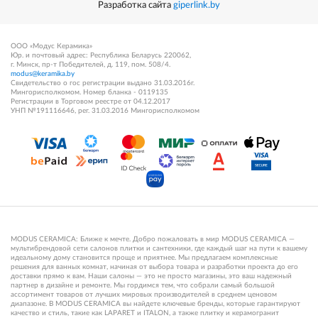
Разработка сайта
giperlink.by
ООО «Модус Керамика»
Юр. и почтовый адрес: Республика Беларусь 220062,
г. Минск, пр-т Победителей, д. 119, пом. 508/4.
modus@keramika.by
Свидетельство о гос регистрации выдано 31.03.2016г.
Мингорисполкомом. Номер бланка - 0119135
Регистрации в Торговом реестре от 04.12.2017
УНП №191116646, рег. 31.03.2016 Мингорисполкомом
MODUS CERAMICA: Ближе к мечте. Добро пожаловать в мир MODUS CERAMICA —
мультибрендовой сети салонов плитки и сантехники, где каждый шаг на пути к вашему
идеальному дому становится проще и приятнее. Мы предлагаем комплексные
решения для ванных комнат, начиная от выбора товара и разработки проекта до его
доставки прямо к вам. Наши салоны — это не просто магазины, это ваш надежный
партнер в дизайне и ремонте. Мы гордимся тем, что собрали самый большой
ассортимент товаров от лучших мировых производителей в среднем ценовом
диапазоне. В MODUS CERAMICA вы найдете ключевые бренды, которые гарантируют
качество и стиль, такие как LAPARET и ITALON, а также плитку и керамогранит