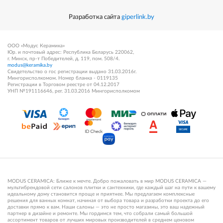
Разработка сайта
giperlink.by
ООО «Модус Керамика»
Юр. и почтовый адрес: Республика Беларусь 220062,
г. Минск, пр-т Победителей, д. 119, пом. 508/4.
modus@keramika.by
Свидетельство о гос регистрации выдано 31.03.2016г.
Мингорисполкомом. Номер бланка - 0119135
Регистрации в Торговом реестре от 04.12.2017
УНП №191116646, рег. 31.03.2016 Мингорисполкомом
MODUS CERAMICA: Ближе к мечте. Добро пожаловать в мир MODUS CERAMICA —
мультибрендовой сети салонов плитки и сантехники, где каждый шаг на пути к вашему
идеальному дому становится проще и приятнее. Мы предлагаем комплексные
решения для ванных комнат, начиная от выбора товара и разработки проекта до его
доставки прямо к вам. Наши салоны — это не просто магазины, это ваш надежный
партнер в дизайне и ремонте. Мы гордимся тем, что собрали самый большой
ассортимент товаров от лучших мировых производителей в среднем ценовом