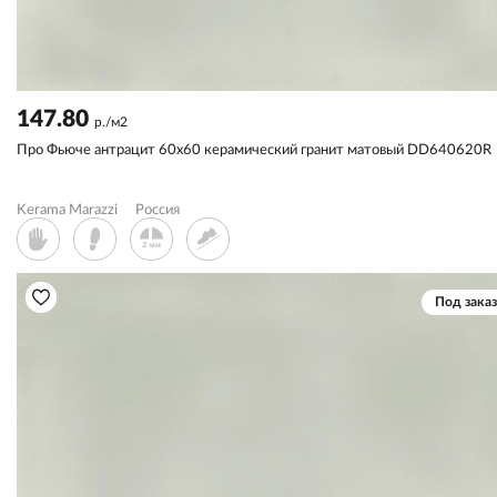
147.80
р./м2
Про Фьюче антрацит 60x60 керамический гранит матовый DD640620R
Kerama Marazzi
Россия
Под заказ