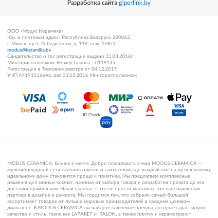
Разработка сайта
giperlink.by
ООО «Модус Керамика»
Юр. и почтовый адрес: Республика Беларусь 220062,
г. Минск, пр-т Победителей, д. 119, пом. 508/4.
modus@keramika.by
Свидетельство о гос регистрации выдано 31.03.2016г.
Мингорисполкомом. Номер бланка - 0119135
Регистрации в Торговом реестре от 04.12.2017
УНП №191116646, рег. 31.03.2016 Мингорисполкомом
MODUS CERAMICA: Ближе к мечте. Добро пожаловать в мир MODUS CERAMICA —
мультибрендовой сети салонов плитки и сантехники, где каждый шаг на пути к вашему
идеальному дому становится проще и приятнее. Мы предлагаем комплексные
решения для ванных комнат, начиная от выбора товара и разработки проекта до его
доставки прямо к вам. Наши салоны — это не просто магазины, это ваш надежный
партнер в дизайне и ремонте. Мы гордимся тем, что собрали самый большой
ассортимент товаров от лучших мировых производителей в среднем ценовом
диапазоне. В MODUS CERAMICA вы найдете ключевые бренды, которые гарантируют
качество и стиль, такие как LAPARET и ITALON, а также плитку и керамогранит