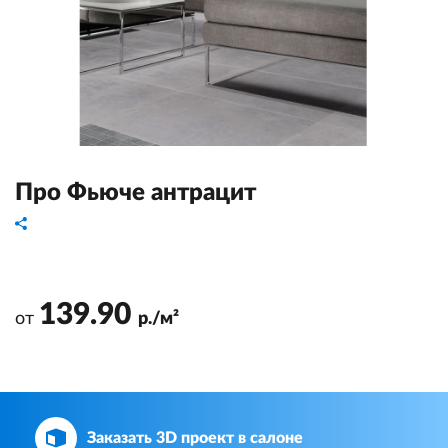
Про Фьюче антрацит
139.90
от
р./м²
Заказать 3D проект в салоне