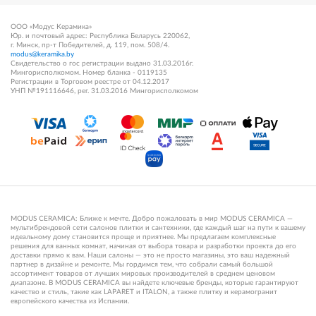
ООО «Модус Керамика»
Юр. и почтовый адрес: Республика Беларусь 220062,
г. Минск, пр-т Победителей, д. 119, пом. 508/4.
modus@keramika.by
Свидетельство о гос регистрации выдано 31.03.2016г.
Мингорисполкомом. Номер бланка - 0119135
Регистрации в Торговом реестре от 04.12.2017
УНП №191116646, рег. 31.03.2016 Мингорисполкомом
MODUS CERAMICA: Ближе к мечте. Добро пожаловать в мир MODUS CERAMICA —
мультибрендовой сети салонов плитки и сантехники, где каждый шаг на пути к вашему
идеальному дому становится проще и приятнее. Мы предлагаем комплексные
решения для ванных комнат, начиная от выбора товара и разработки проекта до его
доставки прямо к вам. Наши салоны — это не просто магазины, это ваш надежный
партнер в дизайне и ремонте. Мы гордимся тем, что собрали самый большой
ассортимент товаров от лучших мировых производителей в среднем ценовом
диапазоне. В MODUS CERAMICA вы найдете ключевые бренды, которые гарантируют
качество и стиль, такие как LAPARET и ITALON, а также плитку и керамогранит
европейского качества из Испании.