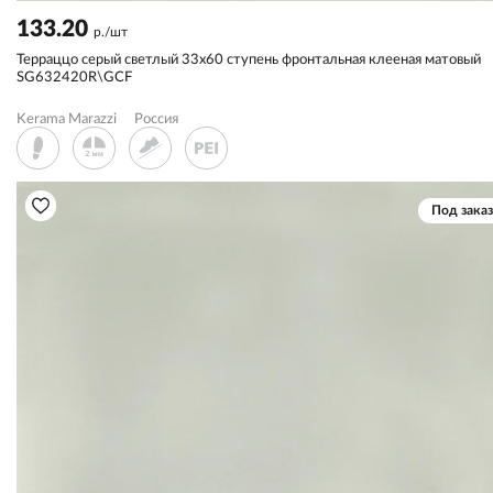
133.20
р./шт
Терраццо серый светлый 33x60 ступень фронтальная клееная матовый
SG632420R\GCF
Kerama Marazzi
Россия
Под заказ