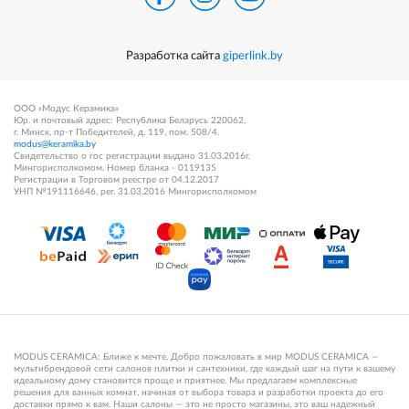
Разработка сайта
giperlink.by
ООО «Модус Керамика»
Юр. и почтовый адрес: Республика Беларусь 220062,
г. Минск, пр-т Победителей, д. 119, пом. 508/4.
modus@keramika.by
Свидетельство о гос регистрации выдано 31.03.2016г.
Мингорисполкомом. Номер бланка - 0119135
Регистрации в Торговом реестре от 04.12.2017
УНП №191116646, рег. 31.03.2016 Мингорисполкомом
MODUS CERAMICA: Ближе к мечте. Добро пожаловать в мир MODUS CERAMICA —
мультибрендовой сети салонов плитки и сантехники, где каждый шаг на пути к вашему
идеальному дому становится проще и приятнее. Мы предлагаем комплексные
решения для ванных комнат, начиная от выбора товара и разработки проекта до его
доставки прямо к вам. Наши салоны — это не просто магазины, это ваш надежный