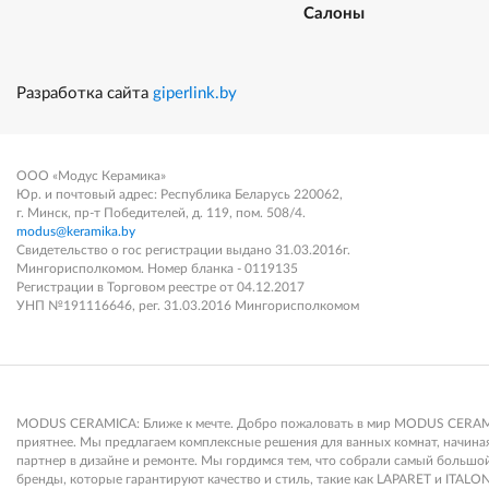
Салоны
Разработка сайта
giperlink.by
ООО «Модус Керамика»
Юр. и почтовый адрес: Республика Беларусь 220062,
г. Минск, пр-т Победителей, д. 119, пом. 508/4.
modus@keramika.by
Свидетельство о гос регистрации выдано 31.03.2016г.
Мингорисполкомом. Номер бланка - 0119135
Регистрации в Торговом реестре от 04.12.2017
УНП №191116646, рег. 31.03.2016 Мингорисполкомом
MODUS CERAMICA: Ближе к мечте. Добро пожаловать в мир MODUS CERAMICA
приятнее. Мы предлагаем комплексные решения для ванных комнат, начиная 
партнер в дизайне и ремонте. Мы гордимся тем, что собрали самый больш
бренды, которые гарантируют качество и стиль, такие как LAPARET и ITALON