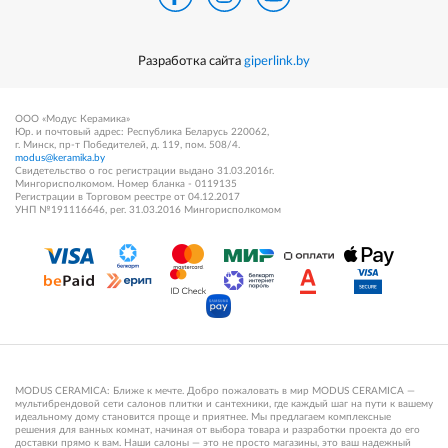
Разработка сайта
giperlink.by
ООО «Модус Керамика»
Юр. и почтовый адрес: Республика Беларусь 220062,
г. Минск, пр-т Победителей, д. 119, пом. 508/4.
modus@keramika.by
Свидетельство о гос регистрации выдано 31.03.2016г.
Мингорисполкомом. Номер бланка - 0119135
Регистрации в Торговом реестре от 04.12.2017
УНП №191116646, рег. 31.03.2016 Мингорисполкомом
MODUS CERAMICA: Ближе к мечте. Добро пожаловать в мир MODUS CERAMICA —
мультибрендовой сети салонов плитки и сантехники, где каждый шаг на пути к вашему
идеальному дому становится проще и приятнее. Мы предлагаем комплексные
решения для ванных комнат, начиная от выбора товара и разработки проекта до его
доставки прямо к вам. Наши салоны — это не просто магазины, это ваш надежный