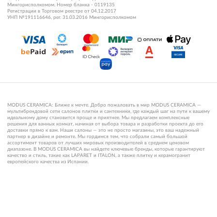
Мингорисполкомом. Номер бланка - 0119135
Регистрации в Торговом реестре от 04.12.2017
УНП №191116646, рег. 31.03.2016 Мингорисполкомом
MODUS CERAMICA: Ближе к мечте. Добро пожаловать в мир MODUS CERAMICA —
мультибрендовой сети салонов плитки и сантехники, где каждый шаг на пути к вашему
идеальному дому становится проще и приятнее. Мы предлагаем комплексные
решения для ванных комнат, начиная от выбора товара и разработки проекта до его
доставки прямо к вам. Наши салоны — это не просто магазины, это ваш надежный
партнер в дизайне и ремонте. Мы гордимся тем, что собрали самый большой
ассортимент товаров от лучших мировых производителей в среднем ценовом
диапазоне. В MODUS CERAMICA вы найдете ключевые бренды, которые гарантируют
качество и стиль, такие как LAPARET и ITALON, а также плитку и керамогранит
европейского качества из Испании.