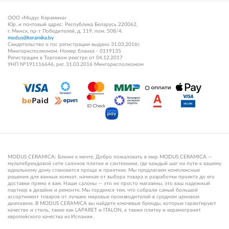
ООО «Модус Керамика»
Юр. и почтовый адрес: Республика Беларусь 220062,
г. Минск, пр-т Победителей, д. 119, пом. 508/4.
modus@keramika.by
Свидетельство о гос регистрации выдано 31.03.2016г.
Мингорисполкомом. Номер бланка - 0119135
Регистрации в Торговом реестре от 04.12.2017
УНП №191116646, рег. 31.03.2016 Мингорисполкомом
MODUS CERAMICA: Ближе к мечте. Добро пожаловать в мир MODUS CERAMICA —
мультибрендовой сети салонов плитки и сантехники, где каждый шаг на пути к вашему
идеальному дому становится проще и приятнее. Мы предлагаем комплексные
решения для ванных комнат, начиная от выбора товара и разработки проекта до его
доставки прямо к вам. Наши салоны — это не просто магазины, это ваш надежный
партнер в дизайне и ремонте. Мы гордимся тем, что собрали самый большой
ассортимент товаров от лучших мировых производителей в среднем ценовом
диапазоне. В MODUS CERAMICA вы найдете ключевые бренды, которые гарантируют
качество и стиль, такие как LAPARET и ITALON, а также плитку и керамогранит
европейского качества из Испании.