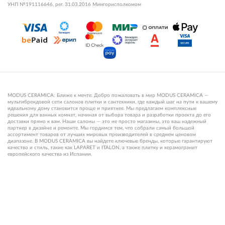
УНП №191116646, рег. 31.03.2016 Мингорисполкомом
MODUS CERAMICA: Ближе к мечте. Добро пожаловать в мир MODUS CERAMICA —
мультибрендовой сети салонов плитки и сантехники, где каждый шаг на пути к вашему
идеальному дому становится проще и приятнее. Мы предлагаем комплексные
решения для ванных комнат, начиная от выбора товара и разработки проекта до его
доставки прямо к вам. Наши салоны — это не просто магазины, это ваш надежный
партнер в дизайне и ремонте. Мы гордимся тем, что собрали самый большой
ассортимент товаров от лучших мировых производителей в среднем ценовом
диапазоне. В MODUS CERAMICA вы найдете ключевые бренды, которые гарантируют
качество и стиль, такие как LAPARET и ITALON, а также плитку и керамогранит
европейского качества из Испании.