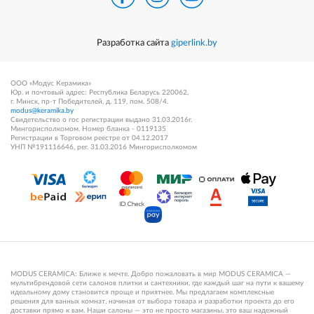
Разработка сайта
giperlink.by
ООО «Модус Керамика»
Юр. и почтовый адрес: Республика Беларусь 220062,
г. Минск, пр-т Победителей, д. 119, пом. 508/4.
modus@keramika.by
Свидетельство о гос регистрации выдано 31.03.2016г.
Мингорисполкомом. Номер бланка - 0119135
Регистрации в Торговом реестре от 04.12.2017
УНП №191116646, рег. 31.03.2016 Мингорисполкомом
MODUS CERAMICA: Ближе к мечте. Добро пожаловать в мир MODUS CERAMICA —
мультибрендовой сети салонов плитки и сантехники, где каждый шаг на пути к вашему
идеальному дому становится проще и приятнее. Мы предлагаем комплексные
решения для ванных комнат, начиная от выбора товара и разработки проекта до его
доставки прямо к вам. Наши салоны — это не просто магазины, это ваш надежный