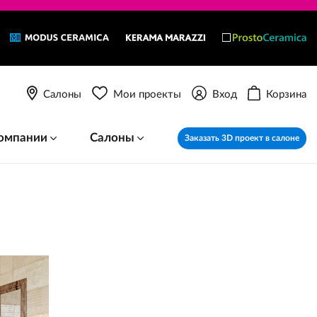
Салоны
Мои проекты
Вход
Корзина
омпании
Салоны
Заказать 3D проект в салоне