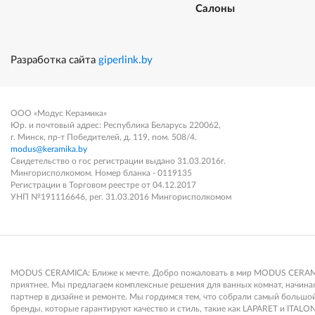
Салоны
Разработка сайта
giperlink.by
ООО «Модус Керамика»
Юр. и почтовый адрес: Республика Беларусь 220062,
г. Минск, пр-т Победителей, д. 119, пом. 508/4.
modus@keramika.by
Свидетельство о гос регистрации выдано 31.03.2016г.
Мингорисполкомом. Номер бланка - 0119135
Регистрации в Торговом реестре от 04.12.2017
УНП №191116646, рег. 31.03.2016 Мингорисполкомом
MODUS CERAMICA: Ближе к мечте. Добро пожаловать в мир MODUS CERAMICA
приятнее. Мы предлагаем комплексные решения для ванных комнат, начиная 
партнер в дизайне и ремонте. Мы гордимся тем, что собрали самый больш
бренды, которые гарантируют качество и стиль, такие как LAPARET и ITALON