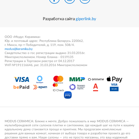
Разработка сайта
giperlink.by
ООО «Модус Керамика»
Юр. и почтовый адрес: Республика Беларусь 220062,
г. Минск, пр-т Победителей, д. 119, пом. 508/4.
modus@keramika.by
Свидетельство о гос регистрации выдано 31.03.2016г.
Мингорисполкомом. Номер бланка - 0119135
Регистрации в Торговом реестре от 04.12.2017
УНП №191116646, рег. 31.03.2016 Мингорисполкомом
MODUS CERAMICA: Ближе к мечте. Добро пожаловать в мир MODUS CERAMICA —
мультибрендовой сети салонов плитки и сантехники, где каждый шаг на пути к вашему
идеальному дому становится проще и приятнее. Мы предлагаем комплексные
решения для ванных комнат, начиная от выбора товара и разработки проекта до его
доставки прямо к вам. Наши салоны — это не просто магазины, это ваш надежный