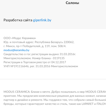
Салоны
Разработка сайта
giperlink.by
ООО «Модус Керамика»
Юр. и почтовый адрес: Республика Беларусь 220062,
г. Минск, пр-т Победителей, д. 119, пом. 508/4.
modus@keramika.by
Свидетельство о гос регистрации выдано 31.03.2016г.
Мингорисполкомом. Номер бланка - 0119135
Регистрации в Торговом реестре от 04.12.2017
УНП №191116646, рег. 31.03.2016 Мингорисполкомом
MODUS CERAMICA: Ближе к мечте. Добро пожаловать в мир MODUS CERAMICA
приятнее. Мы предлагаем комплексные решения для ванных комнат, начиная 
партнер в дизайне и ремонте. Мы гордимся тем, что собрали самый больш
бренды, которые гарантируют качество и стиль, такие как LAPARET и ITALON