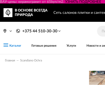
ВАУ-цены: керамогранит от 65byn/m2.
УЗНАТЬ ПОДРОБНЕЕ
В ОСНОВЕ ВСЕГДА
Сеть салонов плитки и санте
ПРИРОДА
+375 44 510-30-30
Готовые решения
Услуги
Новости и а
Каталог
Главная
—
Scandiano Ochra