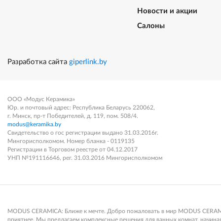
Новости и акции
Салоны
Разработка сайта
giperlink.by
ООО «Модус Керамика»
Юр. и почтовый адрес: Республика Беларусь 220062,
г. Минск, пр-т Победителей, д. 119, пом. 508/4.
modus@keramika.by
Свидетельство о гос регистрации выдано 31.03.2016г.
Мингорисполкомом. Номер бланка - 0119135
Регистрации в Торговом реестре от 04.12.2017
УНП №191116646, рег. 31.03.2016 Мингорисполкомом
MODUS CERAMICA: Ближе к мечте. Добро пожаловать в мир MODUS CERAMICA
приятнее. Мы предлагаем комплексные решения для ванных комнат, начиная 