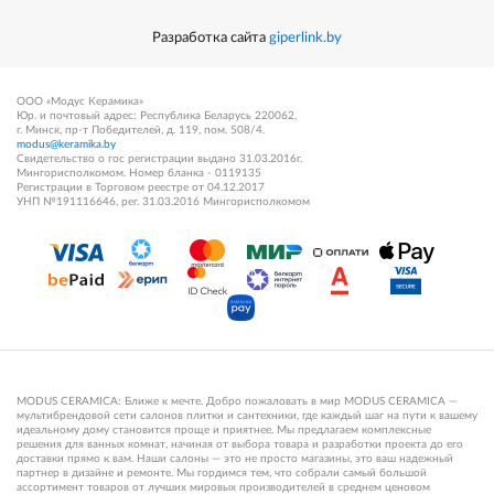
Разработка сайта
giperlink.by
ООО «Модус Керамика»
Юр. и почтовый адрес: Республика Беларусь 220062,
г. Минск, пр-т Победителей, д. 119, пом. 508/4.
modus@keramika.by
Свидетельство о гос регистрации выдано 31.03.2016г.
Мингорисполкомом. Номер бланка - 0119135
Регистрации в Торговом реестре от 04.12.2017
УНП №191116646, рег. 31.03.2016 Мингорисполкомом
MODUS CERAMICA: Ближе к мечте. Добро пожаловать в мир MODUS CERAMICA —
мультибрендовой сети салонов плитки и сантехники, где каждый шаг на пути к вашему
идеальному дому становится проще и приятнее. Мы предлагаем комплексные
решения для ванных комнат, начиная от выбора товара и разработки проекта до его
доставки прямо к вам. Наши салоны — это не просто магазины, это ваш надежный
партнер в дизайне и ремонте. Мы гордимся тем, что собрали самый большой
ассортимент товаров от лучших мировых производителей в среднем ценовом