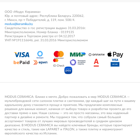
ООО «Модус Керамика»
Юр. и почтовый адрес: Республика Беларусь 220062,
г. Минск, пр-т Победителей, д. 119, пом. 508/4.
modus@keramika.by
Свидетельство о гос регистрации выдано 31.03.2016г.
Мингорисполкомом. Номер бланка - 0119135
Регистрации в Торговом реестре от 04.12.2017
УНП №191116646, рег. 31.03.2016 Мингорисполкомом
MODUS CERAMICA: Ближе к мечте. Добро пожаловать в мир MODUS CERAMICA —
мультибрендовой сети салонов плитки и сантехники, где каждый шаг на пути к вашему
идеальному дому становится проще и приятнее. Мы предлагаем комплексные
решения для ванных комнат, начиная от выбора товара и разработки проекта до его
доставки прямо к вам. Наши салоны — это не просто магазины, это ваш надежный
партнер в дизайне и ремонте. Мы гордимся тем, что собрали самый большой
ассортимент товаров от лучших мировых производителей в среднем ценовом
диапазоне. В MODUS CERAMICA вы найдете ключевые бренды, которые гарантируют
качество и стиль, такие как LAPARET и ITALON, а также плитку и керамогранит
европейского качества из Испании.