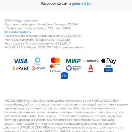
Разработка сайта
giperlink.by
ООО «Модус Керамика»
Юр. и почтовый адрес: Республика Беларусь 220062,
г. Минск, пр-т Победителей, д. 119, пом. 508/4.
modus@keramika.by
Свидетельство о гос регистрации выдано 31.03.2016г.
Мингорисполкомом. Номер бланка - 0119135
Регистрации в Торговом реестре от 04.12.2017
УНП №191116646, рег. 31.03.2016 Мингорисполкомом
MODUS CERAMICA: Ближе к мечте. Добро пожаловать в мир MODUS CERAMICA —
мультибрендовой сети салонов плитки и сантехники, где каждый шаг на пути к вашему
идеальному дому становится проще и приятнее. Мы предлагаем комплексные
решения для ванных комнат, начиная от выбора товара и разработки проекта до его
доставки прямо к вам. Наши салоны — это не просто магазины, это ваш надежный
партнер в дизайне и ремонте. Мы гордимся тем, что собрали самый большой
ассортимент товаров от лучших мировых производителей в среднем ценовом
диапазоне. В MODUS CERAMICA вы найдете ключевые бренды, которые гарантируют
качество и стиль, такие как LAPARET и ITALON, а также плитку и керамогранит