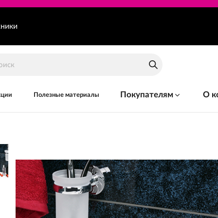
хники
Покупателям
О к
кции
Полезные материалы