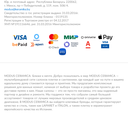
Юр. и почтовый адрес: Республика Беларусь 220062,
г. Минск, пр-т Победителей, д. 119, пом. 508/4.
modus@keramika.by
Свидетельство о гос регистрации выдано 31.03.2016г.
Мингорисполкомом. Номер бланка - 0119135
Регистрации в Торговом реестре от 04.12.2017
УНП №191116646, рег. 31.03.2016 Мингорисполкомом
MODUS CERAMICA: Ближе к мечте. Добро пожаловать в мир MODUS CERAMICA —
мультибрендовой сети салонов плитки и сантехники, где каждый шаг на пути к вашему
идеальному дому становится проще и приятнее. Мы предлагаем комплексные
решения для ванных комнат, начиная от выбора товара и разработки проекта до его
доставки прямо к вам. Наши салоны — это не просто магазины, это ваш надежный
партнер в дизайне и ремонте. Мы гордимся тем, что собрали самый большой
ассортимент товаров от лучших мировых производителей в среднем ценовом
диапазоне. В MODUS CERAMICA вы найдете ключевые бренды, которые гарантируют
качество и стиль, такие как LAPARET и ITALON, а также плитку и керамогранит
европейского качества из Испании.