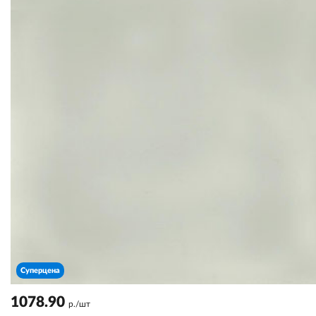
Суперцена
1078.90
р./шт