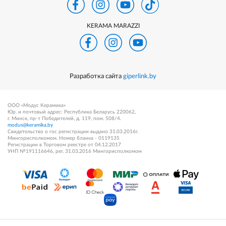
KERAMA MARAZZI
Разработка сайта
giperlink.by
ООО «Модус Керамика»
Юр. и почтовый адрес: Республика Беларусь 220062,
г. Минск, пр-т Победителей, д. 119, пом. 508/4.
modus@keramika.by
Свидетельство о гос регистрации выдано 31.03.2016г.
Мингорисполкомом. Номер бланка - 0119135
Регистрации в Торговом реестре от 04.12.2017
УНП №191116646, рег. 31.03.2016 Мингорисполкомом