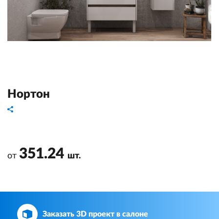
Нортон
351.24
от
шт.
Заказать 3D проект в салоне