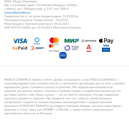
ООО «Модус Керамика»
Юр. и почтовый адрес: Республика Беларусь 220062,
г. Минск, пр-т Победителей, д. 119, пом. 508/4.
modus@keramika.by
Свидетельство о гос регистрации выдано 31.03.2016г.
Мингорисполкомом. Номер бланка - 0119135
Регистрации в Торговом реестре от 04.12.2017
УНП №191116646, рег. 31.03.2016 Мингорисполкомом
MODUS CERAMICA: Ближе к мечте. Добро пожаловать в мир MODUS CERAMICA —
мультибрендовой сети салонов плитки и сантехники, где каждый шаг на пути к вашему
идеальному дому становится проще и приятнее. Мы предлагаем комплексные
решения для ванных комнат, начиная от выбора товара и разработки проекта до его
доставки прямо к вам. Наши салоны — это не просто магазины, это ваш надежный
партнер в дизайне и ремонте. Мы гордимся тем, что собрали самый большой
ассортимент товаров от лучших мировых производителей в среднем ценовом
диапазоне. В MODUS CERAMICA вы найдете ключевые бренды, которые гарантируют
качество и стиль, такие как LAPARET и ITALON, а также плитку и керамогранит
европейского качества из Испании.