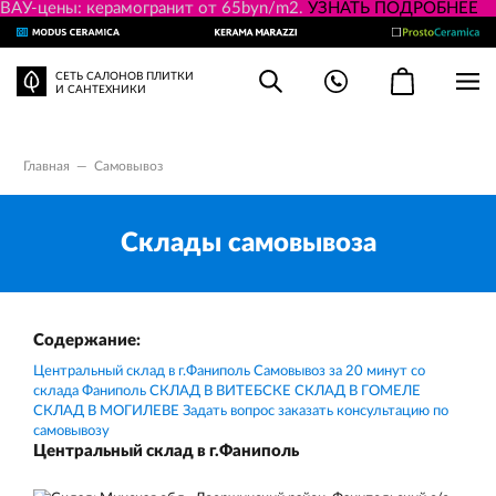
ВАУ-цены: керамогранит от 65byn/m2.
УЗНАТЬ ПОДРОБНЕЕ
СЕТЬ САЛОНОВ ПЛИТКИ
И САНТЕХНИКИ
Главная
—
Самовывоз
Склады самовывоза
Содержание:
Центральный склад в г.Фаниполь
Самовывоз за 20 минут со
склада Фаниполь
СКЛАД В ВИТЕБСКЕ
СКЛАД В ГОМЕЛЕ
СКЛАД В МОГИЛЕВЕ
Задать вопрос заказать консультацию по
самовывозу
Центральный склад в г.Фаниполь