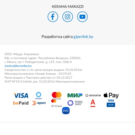
KERAMA MARAZZI
Разработка сайта
giperlink.by
ООО «Модус Керамика»
Юр. и почтовый адрес: Республика Беларусь 220062,
г. Минск, пр-т Победителей, д. 119, пом. 508/4.
modus@keramika.by
Свидетельство о гос регистрации выдано 31.03.2016г.
Мингорисполкомом. Номер бланка - 0119135
Регистрации в Торговом реестре от 04.12.2017
УНП №191116646, рег. 31.03.2016 Мингорисполкомом