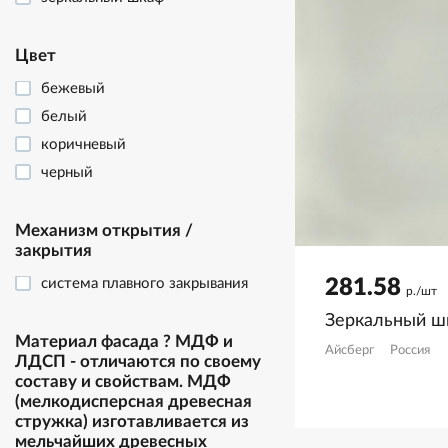
Цвет
бежевый
белый
коричневый
черный
Механизм открытия /
закрытия
система плавного закрывания
281.58
р./шт
Зеркальный ш
Материал фасада
?
МДФ и
Айсберг
Россия
ЛДСП - отличаются по своему
составу и свойствам. МДФ
(мелкодисперсная древесная
стружка) изготавливается из
мельчайших древесных