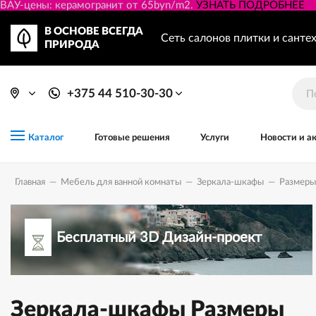
ВАУ-цены: керамогранит от 65byn/m2.
УЗНАТЬ ПОДРОБНЕЕ
В ОСНОВЕ ВСЕГДА
Сеть салонов плитки и санте
ПРИРОДА
+375 44 510-30-30
Готовые решения
Услуги
Новости и а
Каталог
Главная
—
Мебель для ванной комнаты
—
Зеркала-шкафы
—
Размеры
Бесплатный 3D Дизайн-проект
Зеркала-шкафы Размеры