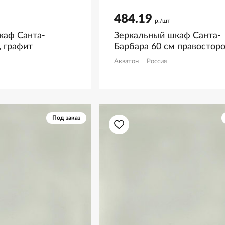
484.19
р./шт
каф Санта-
Зеркальный шкаф Санта-
, графит
Барбара 60 см правосторо
графит
Акватон
Россия
Под заказ