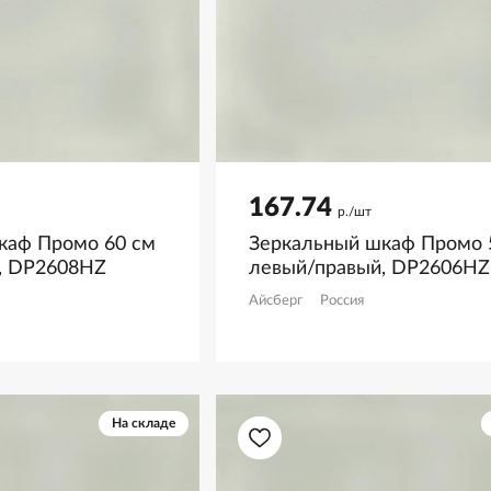
167.74
р./шт
каф Промо 60 см
Зеркальный шкаф Промо 
, DP2608HZ
левый/правый, DP2606HZ
Айсберг
Россия
На складе