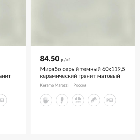
84.50
р./м2
Мирабо серый темный 60x119,5
анит
керамический гранит матовый
22R
KM6012G0721R
Kerama Marazzi
Россия