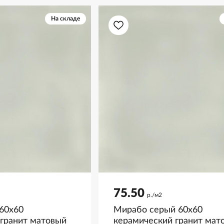
На складе
75.50
р./м2
60x60
Мирабо серый 60x60
 гранит матовый
керамический гранит мат