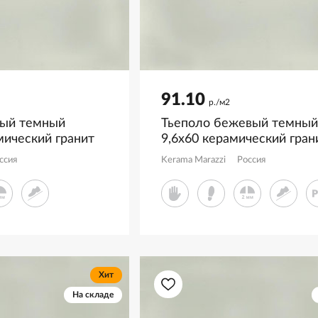
91.10
р./м2
рый темный
Тьеполо бежевый темный
мический гранит
9,6x60 керамический гран
00420R
матовый SG351500R
ссия
Kerama Marazzi
Россия
Хит
На складе