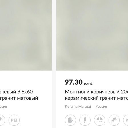
97.30
р./м2
ежевый 9,6x60
Монтиони коричневый 20x
 гранит матовый
керамический гранит мат
SG526520R
ссия
Kerama Marazzi
Россия