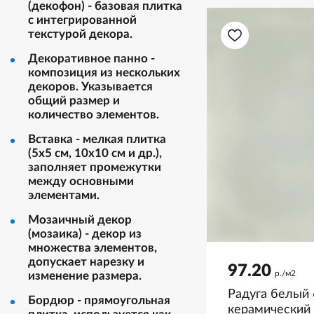
(декофон) - базовая плитка
с интегрированной
текстурой декора.
Декоративное панно -
композиция из нескольких
декоров. Указывается
общий размер и
количество элементов.
Вставка - мелкая плитка
(5х5 см, 10х10 см и др.),
заполняет промежутки
между основными
элементами.
Мозаичный декор
(мозаика) - декор из
множества элементов,
допускает нарезку и
97.20
р./м2
изменение размера.
Радуга белый 
Бордюр - прямоугольная
керамический