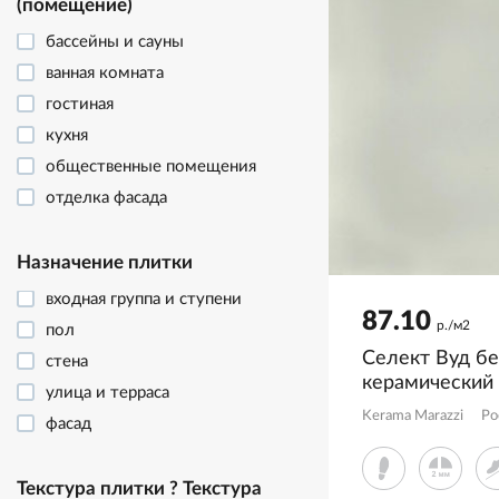
(помещение)
бассейны и сауны
ванная комната
гостиная
кухня
общественные помещения
отделка фасада
террасы и улица
Назначение плитки
входная группа и ступени
87.10
р./м2
пол
Селект Вуд б
стена
керамический
улица и терраса
SG350600R
Kerama Marazzi
Ро
фасад
Текстура плитки
?
Текстура