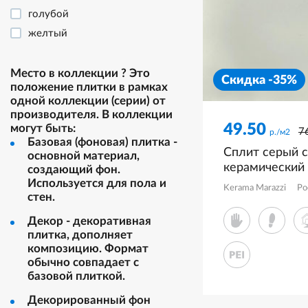
рисунок
голубой
терраццо
желтый
травертин
зеленый
флора
коричневый
Место в коллекции
?
Это
Скидка -35%
положение плитки в рамках
фьюжн
красный
одной коллекции (серии) от
многоцветный
производителя. В коллекции
49.50
могут быть:
оранжевый
7
р./м2
Базовая (фоновая) плитка -
розовый
Сплит серый 
основной материал,
керамический
серый
создающий фон.
KM6060G1231
Используется для пола и
синий
Kerama Marazzi
Ро
стен.
черно-белый
Декор - декоративная
черный
плитка, дополняет
композицию. Формат
обычно совпадает с
базовой плиткой.
Декорированный фон