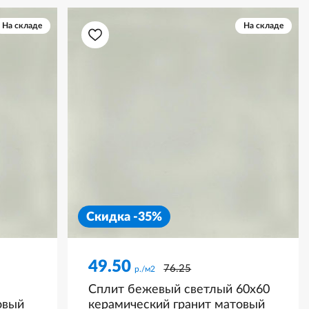
На складе
На складе
Скидка -35%
49.50
76.25
р./м2
Сплит бежевый светлый 60x60
овый
керамический гранит матовый