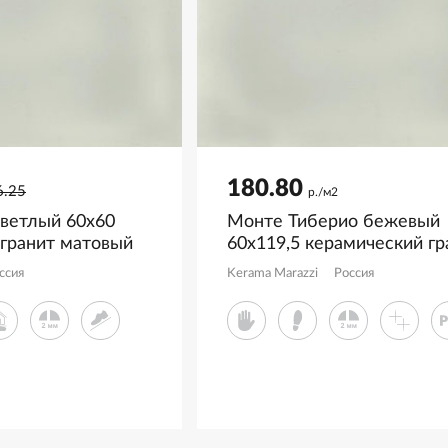
180.80
6.25
р./м2
светлый 60x60
Монте Тиберио бежевый
 гранит матовый
60x119,5 керамический гр
R8
лаппатированный SG5645
ссия
Kerama Marazzi
Россия