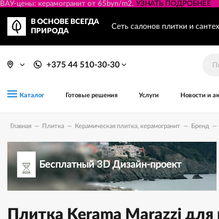
ВАУ-цены: керамогранит от 65byn/m2.
УЗНАТЬ ПОДРОБНЕЕ
В ОСНОВЕ ВСЕГДА
Сеть салонов плитки и санте
ПРИРОДА
+375 44 510-30-30
Готовые решения
Услуги
Новости и а
Каталог
Главная
—
Плитка
—
Керамическая плитка, керамогранит
—
Бренд
—
Бесплатный 3D Дизайн-проект
Плитка Kerama Marazzi для