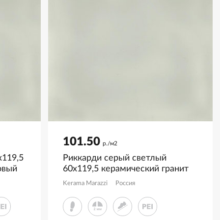
101.50
р./м2
119,5
Риккарди серый светлый
овый
60x119,5 керамический гранит
матовый SG519920R
Kerama Marazzi
Россия