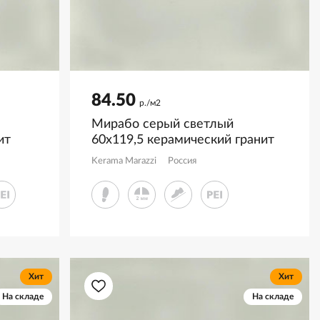
84.50
р./м2
Мирабо серый светлый
ит
60x119,5 керамический гранит
матовый KM6012G0691R
Kerama Marazzi
Россия
Хит
Хит
На складе
На складе