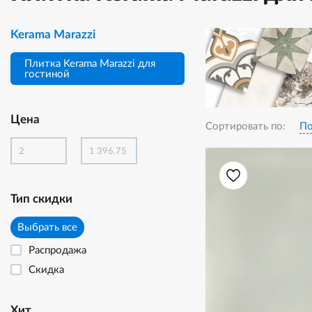
Kerama Marazzi
Плитка Kerama Marazzi для
гостиной
Цена
Сортировать по:
По
Тип скидки
Выбрать все
Распродажа
Скидка
Хит