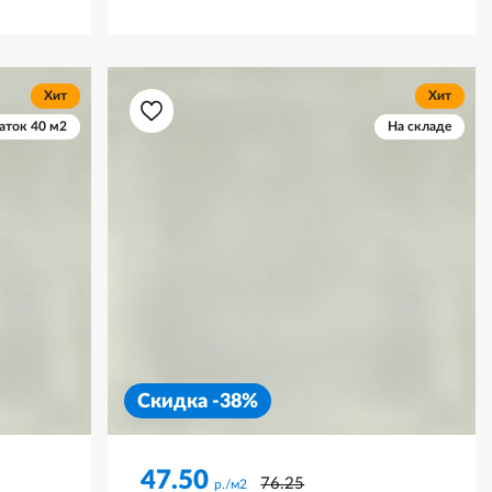
Хит
Хит
аток 40 м2
На складе
Скидка -38%
47.50
76.25
р./м2