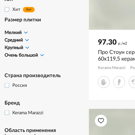
Хит
Хит
Размер плитки
Мелкий
Средний
97.30
р./м2
Крупный
Про Стоун се
Очень большой
60x119,5 кера
матовый DD5
Kerama Marazzi
Ро
Страна производитель
Россия
Бренд
Kerama Marazzi
Область применения