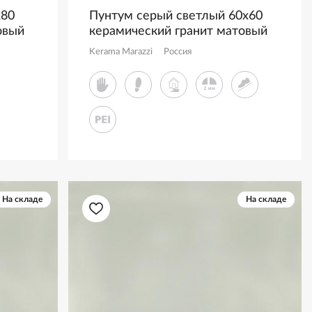
x80
Пунтум серый светлый 60x60
овый
керамический гранит матовый
KM6060G1191R8
Kerama Marazzi
Россия
На складе
На складе