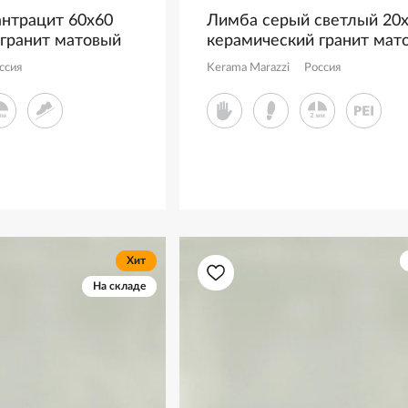
антрацит 60x60
Лимба серый светлый 20
 гранит матовый
керамический гранит мат
KM2080G0001R
ссия
Kerama Marazzi
Россия
Хит
На складе