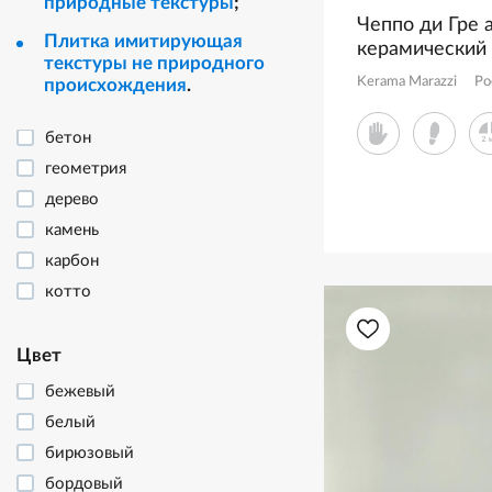
природные текстуры
;
Чеппо ди Гре 
Плитка имитирующая
керамический
текстуры не природного
DD606220R
Kerama Marazzi
Ро
происхождения
.
бетон
геометрия
дерево
камень
карбон
котто
майолика
металл
Цвет
моноколор
бежевый
мрамор
белый
оникс
бирюзовый
орнамент
бордовый