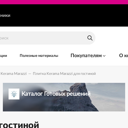
хники
Покупателям
О к
кции
Полезные материалы
Kerama Marazzi
—
Плитка Kerama Marazzi для гостиной
Каталог Готовых решений
 гостиной