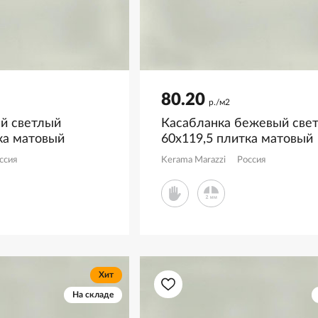
80.20
р./м2
ый светлый
Касабланка бежевый све
ка матовый
60x119,5 плитка матовый
R
KM6012B0061R
ссия
Kerama Marazzi
Россия
Хит
На складе