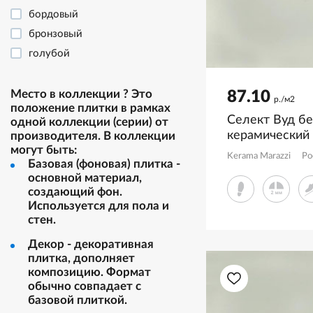
мрамор
бордовый
оникс
бронзовый
орнамент
голубой
рисунок
желтый
терраццо
зеленый
Место в коллекции
?
Это
87.10
р./м2
положение плитки в рамках
ткань
золотой
Селект Вуд б
одной коллекции (серии) от
травертин
коричневый
керамический
производителя. В коллекции
флора
могут быть:
SG350600R
красный
Kerama Marazzi
Ро
Базовая (фоновая) плитка -
фьюжн
медный
основной материал,
многоцветный
создающий фон.
Используется для пола и
оранжевый
стен.
розовый
Декор - декоративная
серебряный
плитка, дополняет
серый
композицию. Формат
обычно совпадает с
синий
базовой плиткой.
сиреневый