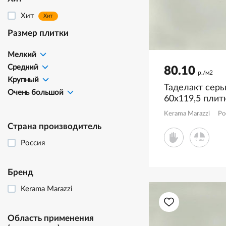
Хит
Хит
Размер плитки
Мелкий
Средний
80.10
р./м2
Крупный
Таделакт сер
Очень большой
60x119,5 плит
KM6012B0191
Kerama Marazzi
Ро
Страна производитель
Россия
Бренд
Kerama Marazzi
Область применения