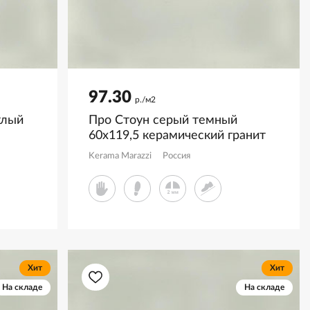
97.30
р./м2
тлый
Про Стоун серый темный
60x119,5 керамический гранит
матовый DD500420R
Kerama Marazzi
Россия
Хит
Хит
На складе
На складе