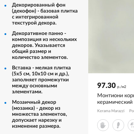
Декорированный фон
черно-белый
(декофон) - базовая плитка
черный
с интегрированной
текстурой декора.
Декоративное панно -
композиция из нескольких
декоров. Указывается
общий размер и
количество элементов.
Вставка - мелкая плитка
(5х5 см, 10х10 см и др.),
заполняет промежутки
97.30
между основными
р./м2
элементами.
Монтиони кор
Мозаичный декор
керамический
(мозаика) - декор из
SG526520R
Kerama Marazzi
Ро
множества элементов,
допускает нарезку и
изменение размера.