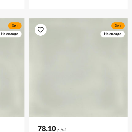
Хит
Хит
На складе
На складе
78.10
р./м2