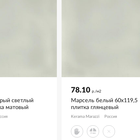
78.10
р./м2
ерый светлый
Марсель белый 60x119,5
ка матовый
плитка глянцевый
R
KM6012B0280R
ссия
Kerama Marazzi
Россия