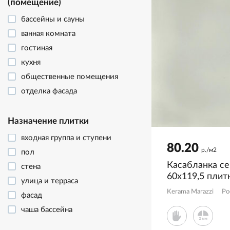
(помещение)
бассейны и сауны
ванная комната
гостиная
кухня
общественные помещения
отделка фасада
террасы и улица
Назначение плитки
входная группа и ступени
80.20
р./м2
пол
Касабланка с
стена
60x119,5 плит
улица и терраса
KM6012B0041
Kerama Marazzi
Ро
фасад
чаша бассейна