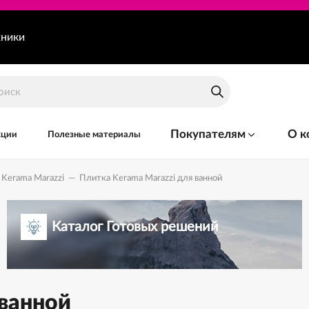
хники
Покупателям
О к
кции
Полезные материалы
Kerama Marazzi
—
Плитка Kerama Marazzi для ванной
Каталог Готовых решений
 ванной