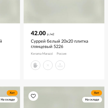
42.00
р./м2
й
Суррей белый 20x20 плитка
глянцевый 5226
Kerama Marazzi
Россия
Хит
Хит
На складе
На складе