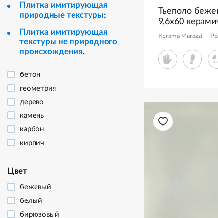
Плитка имитирующая
Тьеполо беже
природные текстуры
;
9,6x60 керами
Плитка имитирующая
матовый SG35
Kerama Marazzi
Ро
текстуры не природного
происхождения
.
бетон
геометрия
дерево
камень
карбон
кирпич
кожа
котто
Цвет
майолика
бежевый
металл
белый
моноколор
бирюзовый