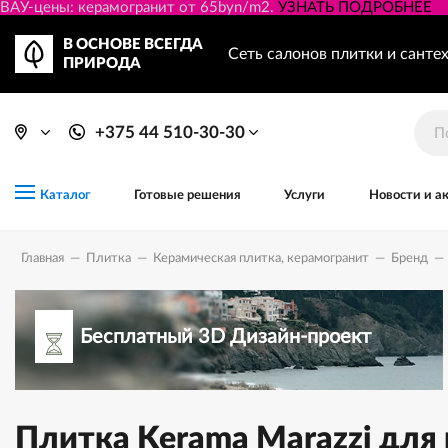
ВАУ-цены: керамогранит от 65byn/m2.
УЗНАТЬ ПОДРОБНЕЕ
В ОСНОВЕ ВСЕГДА
Сеть салонов плитки и санте
ПРИРОДА
+375 44 510-30-30
Готовые решения
Услуги
Новости и а
Каталог
Главная
—
Плитка
—
Керамическая плитка, керамогранит
—
Бренд
—
Бесплатный 3D Дизайн-проект
Плитка Kerama Marazzi для