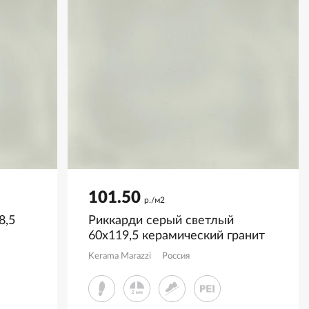
101.50
р./м2
8,5
Риккарди серый светлый
60x119,5 керамический гранит
матовый SG519920R
Kerama Marazzi
Россия