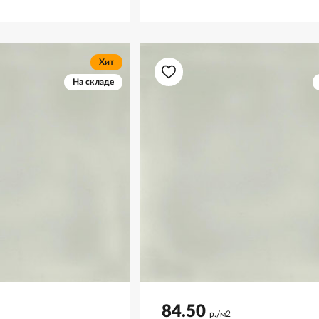
Хит
На складе
84.50
р./м2