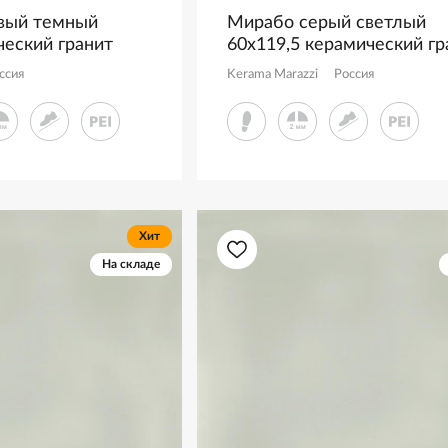
вый темный
Мирабо серый светлый
ческий гранит
60x119,5 керамический гр
1500R
матовый KM6012G0691R
ссия
Kerama Marazzi
Россия
Хит
На складе