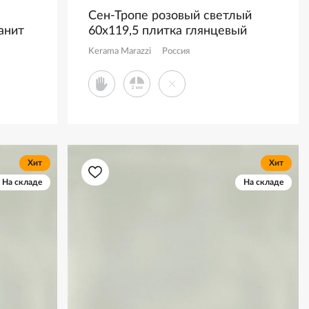
Сен-Тропе розовый светлый
анит
60x119,5 плитка глянцевый
KM6012B0350R
Kerama Marazzi
Россия
Хит
Хит
На складе
На складе