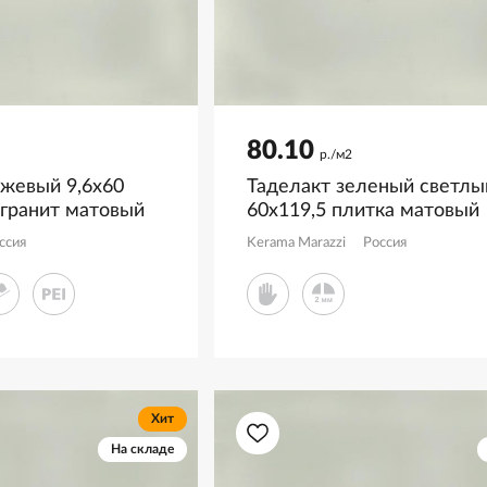
80.10
р./м2
ежевый 9,6x60
Таделакт зеленый светлы
 гранит матовый
60x119,5 плитка матовый
KM6012B0131R
ссия
Kerama Marazzi
Россия
Хит
На складе