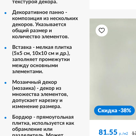
текстурой декора.
Декоративное панно -
композиция из нескольких
декоров. Указывается
общий размер и
количество элементов.
Вставка - мелкая плитка
(5х5 см, 10х10 см и др.),
заполняет промежутки
между основными
элементами.
Мозаичный декор
(мозаика) - декор из
множества элементов,
допускает нарезку и
изменение размера.
Скидка -38%
Бордюр - прямоугольная
плитка, используется как
обрамление или
81.55
1
р./м2
разделитель. Может