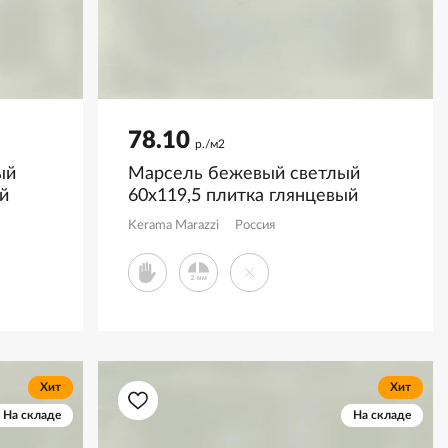
78.10
р./м2
ый
Марсель бежевый светлый
й
60x119,5 плитка глянцевый
KM6012B0320R
Kerama Marazzi
Россия
Хит
Хит
На складе
На складе