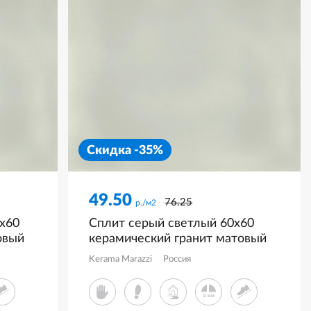
Скидка -35%
49.50
76.25
р./м2
x60
Сплит серый светлый 60x60
овый
керамический гранит матовый
KM6060G1231R8
Kerama Marazzi
Россия