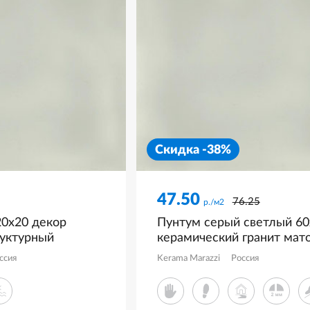
Скидка -38%
47.50
76.25
р./м2
20x20 декор
Пунтум серый светлый 60
руктурный
керамический гранит мат
BR
KM6060G1191R8
ссия
Kerama Marazzi
Россия