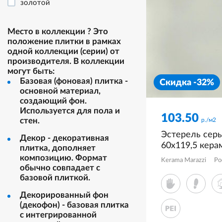
золотой
коричневый
медный
Место в коллекции
?
Это
положение плитки в рамках
многоцветный
одной коллекции (серии) от
оранжевый
производителя. В коллекции
могут быть:
розовый
Базовая (фоновая) плитка -
Скидка -32%
серый
основной материал,
синий
создающий фон.
Используется для пола и
черный
103.50
стен.
р./м2
Эстерель сер
Декор - декоративная
60x119,5 кера
плитка, дополняет
матовый KM6
композицию. Формат
Kerama Marazzi
Ро
обычно совпадает с
базовой плиткой.
Декорированный фон
(декофон) - базовая плитка
с интегрированной