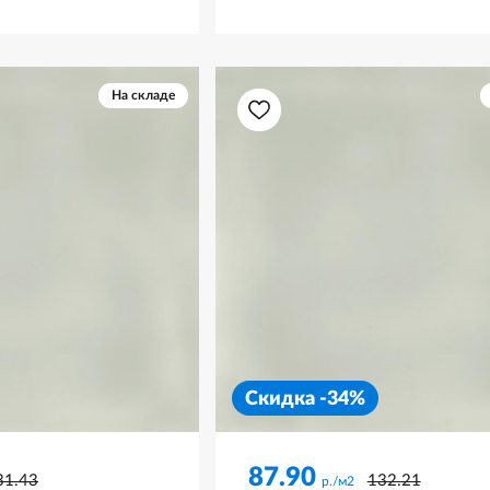
На складе
Скидка -34%
87.90
31.43
132.21
р./м2