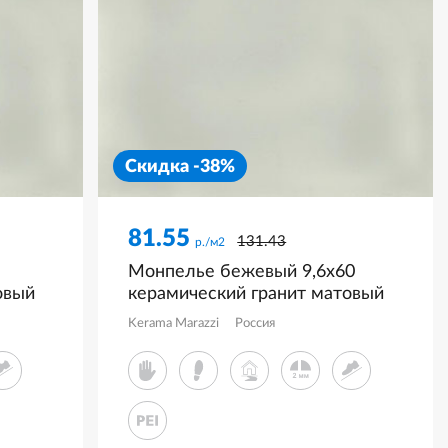
Скидка -38%
81.55
131.43
р./м2
Монпелье бежевый 9,6x60
овый
керамический гранит матовый
KM1060G0031R
Kerama Marazzi
Россия