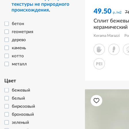
текстуры не природного
происхождения
.
49.50
7
р./м2
Сплит бежевы
бетон
керамический
геометрия
KM6060G1251
Kerama Marazzi
Ро
дерево
камень
котто
металл
моноколор
мрамор
Цвет
оникс
бежевый
рисунок
белый
терраццо
бирюзовый
травертин
бронзовый
флора
зеленый