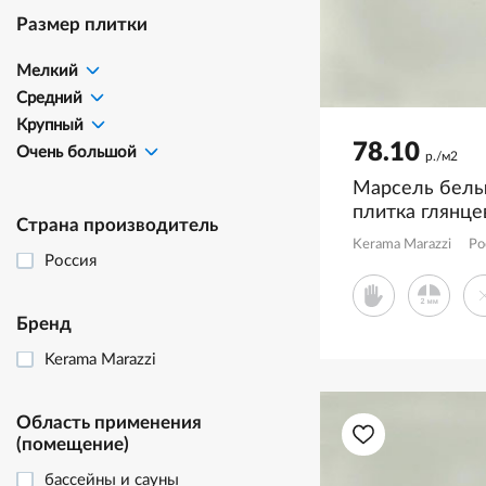
Размер плитки
Мелкий
Средний
Крупный
78.10
Очень большой
р./м2
Марсель белы
плитка глянц
Страна производитель
KM6012B0280
Kerama Marazzi
Ро
Россия
Бренд
Kerama Marazzi
Область применения
(помещение)
бассейны и сауны