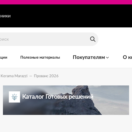
хники
Покупателям
О к
кции
Полезные материалы
Kerama Marazzi
—
Прованс 2026
Каталог Готовых решений