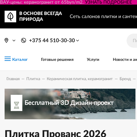
ВАУ-цены: керамогранит от 65byn/m2.
УЗНАТЬ ПОДРОБНЕЕ
В ОСНОВЕ ВСЕГДА
Сеть салонов плитки и санте
ПРИРОДА
+375 44 510-30-30
Готовые решения
Услуги
Новости и а
Каталог
Главная
—
Плитка
—
Керамическая плитка, керамогранит
—
Бренд
—
Бесплатный 3D Дизайн-проект
Плитка Прованс 2026