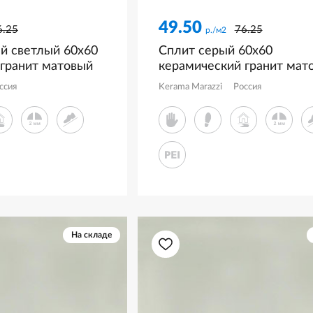
49.50
6.25
76.25
р./м2
й светлый 60x60
Сплит серый 60x60
 гранит матовый
керамический гранит мат
R8
KM6060G1241R8
ссия
Kerama Marazzi
Россия
На складе