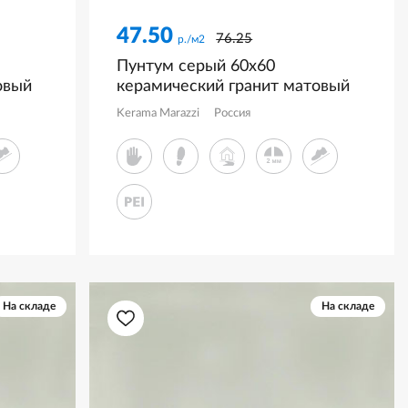
47.50
76.25
р./м2
Пунтум серый 60x60
овый
керамический гранит матовый
KM6060G1211R8
Kerama Marazzi
Россия
На складе
На складе