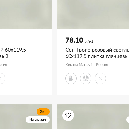
78.10
р./м2
й 60x119,5
Сен-Тропе розовый светл
евый
60x119,5 плитка глянцевы
R
KM6012B0350R
ссия
Kerama Marazzi
Россия
Хит
На складе