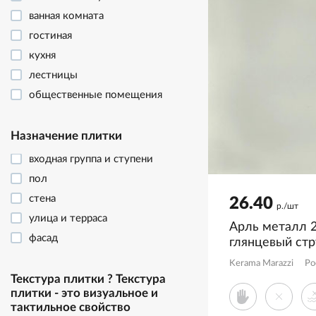
ванная комната
гостиная
кухня
лестницы
общественные помещения
отделка фасада
террасы и улица
Назначение плитки
входная группа и ступени
пол
стена
26.40
р./шт
улица и терраса
Арль металл 
фасад
глянцевый ст
KMD2OBE003
Kerama Marazzi
Ро
Текстура плитки
?
Текстура
плитки - это визуальное и
тактильное свойство