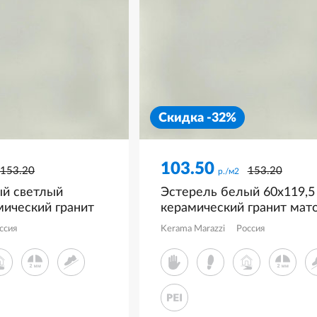
Скидка -32%
103.50
153.20
153.20
р./м2
ый светлый
Эстерель белый 60x119,5
мический гранит
керамический гранит мат
012G0811R
KM6012G0781R
ссия
Kerama Marazzi
Россия