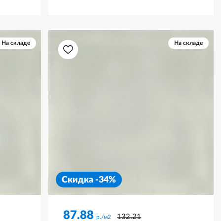
На складе
На складе
Скидка -34%
87.88
132.21
р./м2