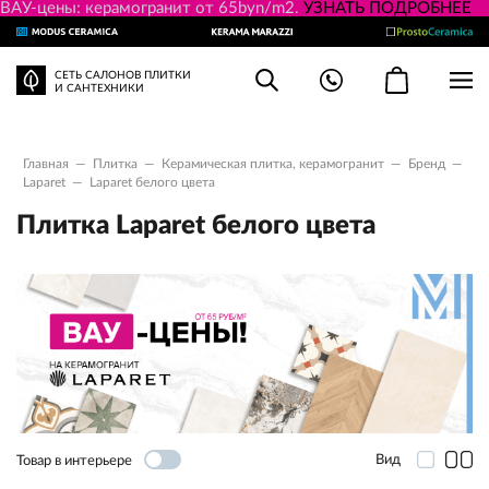
ВАУ-цены: керамогранит от 65byn/m2.
УЗНАТЬ ПОДРОБНЕЕ
СЕТЬ САЛОНОВ ПЛИТКИ
И САНТЕХНИКИ
Главная
—
Плитка
—
Керамическая плитка, керамогранит
—
Бренд
—
Laparet
—
Laparet белого цвета
Плитка Laparet белого цвета
Вид
Товар в интерьере