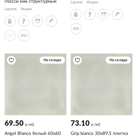
глосси инк структурный
Laparet
Индия
Laparet
Индия
На складе
На складе
69.50
73.10
р./м2
р./м2
Angel Blanco белый 60x60
Grip bianco 30x89,5 плитка