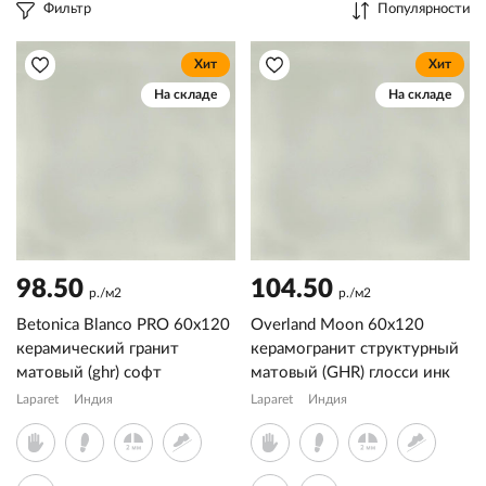
Фильтр
Популярности
Хит
Хит
На складе
На складе
98.50
104.50
р./м2
р./м2
Betonica Blanco PRO 60x120
Overland Moon 60х120
керамический гранит
керамогранит структурный
матовый (ghr) софт
матовый (GHR) глосси инк
Laparet
Индия
Laparet
Индия