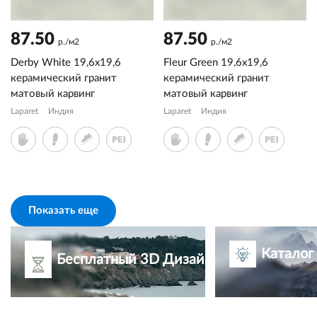
87.50
87.50
р./м2
р./м2
Derby White 19,6x19,6
Fleur Green 19,6x19,6
керамический гранит
керамический гранит
матовый карвинг
матовый карвинг
Laparet
Индия
Laparet
Индия
Показать еще
Каталог
Бесплатный 3D Дизайн-проект