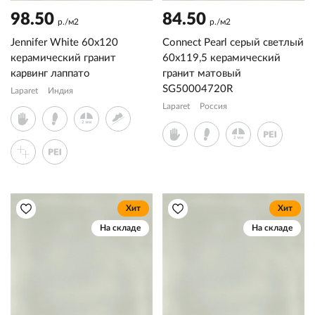
98.50
84.50
р./м2
р./м2
Jennifer White 60x120
Connect Pearl серый светлый
керамический гранит
60x119,5 керамический
карвинг лаппато
гранит матовый
SG50004720R
Laparet
Индия
Laparet
Россия
Хит
Хит
На складе
На складе