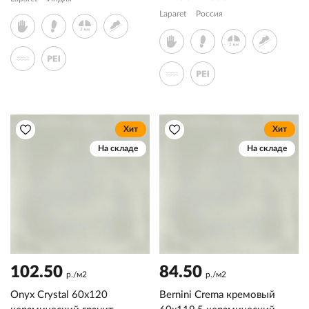
Laparet
Россия
Хит
Хит
На складе
На складе
102.50
84.50
р./м2
р./м2
Onyx Crystal 60x120
Bernini Crema кремовый