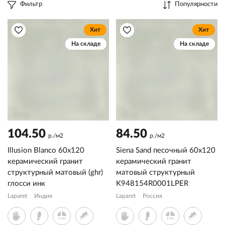
Фильтр
Популярности
Хит
Хит
На складе
На складе
104.50
84.50
р./м2
р./м2
Illusion Blanco 60x120
Siena Sand песочный 60x120
керамический гранит
керамический гранит
структурный матовый (ghr)
матовый структурный
глосси инк
K948154R0001LPER
Laparet
Индия
Laparet
Россия