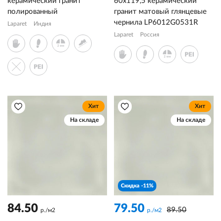
керамический гранит
60x119,5 керамический
полированный
гранит матовый глянцевые
чернила LP6012G0531R
Laparet
Индия
Laparet
Россия
Хит
Хит
На складе
На складе
Скидка -11%
84.50
79.50
89.50
р./м2
р./м2