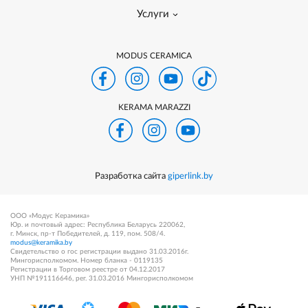
Услуги
MODUS CERAMICA
KERAMA MARAZZI
Разработка сайта
giperlink.by
ООО «Модус Керамика»
Юр. и почтовый адрес: Республика Беларусь 220062,
г. Минск, пр-т Победителей, д. 119, пом. 508/4.
modus@keramika.by
Свидетельство о гос регистрации выдано 31.03.2016г.
Мингорисполкомом. Номер бланка - 0119135
Регистрации в Торговом реестре от 04.12.2017
УНП №191116646, рег. 31.03.2016 Мингорисполкомом