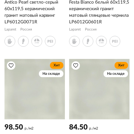
Antico Pearl светло-серый
Festa Bianco белый 60x119,5
60x119,5 керамический
керамический гранит
гранит матовый карвинг
матовый глянцевые чернила
LP6012G0071R
LP6012G0601R
Laparet
Россия
Laparet
Россия
Хит
Хит
На складе
На складе
98.50
84.50
р./м2
р./м2