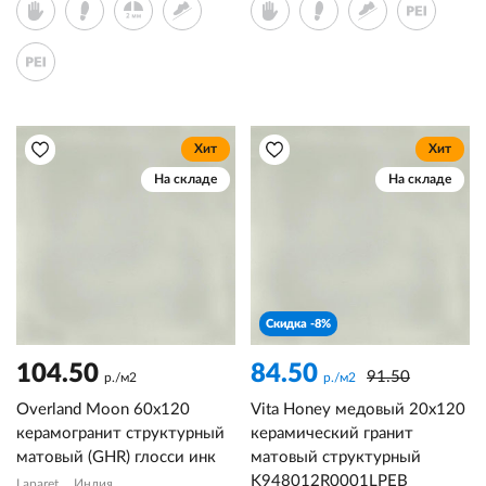
Хит
Хит
На складе
На складе
Скидка -8%
104.50
84.50
91.50
р./м2
р./м2
Overland Moon 60х120
Vita Honey медовый 20x120
керамогранит структурный
керамический гранит
матовый (GHR) глосси инк
матовый структурный
K948012R0001LPEB
Laparet
Индия