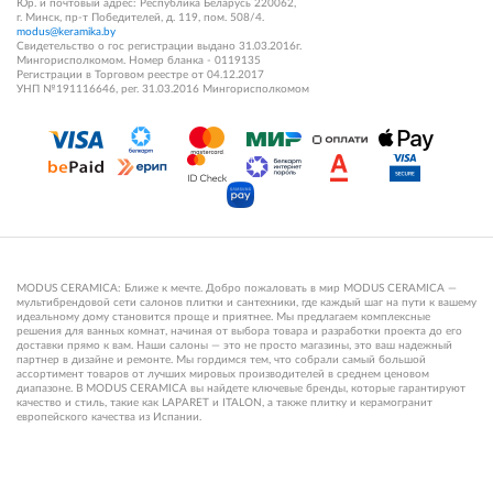
Юр. и почтовый адрес: Республика Беларусь 220062,
г. Минск, пр-т Победителей, д. 119, пом. 508/4.
modus@keramika.by
Свидетельство о гос регистрации выдано 31.03.2016г.
Мингорисполкомом. Номер бланка - 0119135
Регистрации в Торговом реестре от 04.12.2017
УНП №191116646, рег. 31.03.2016 Мингорисполкомом
MODUS CERAMICA: Ближе к мечте. Добро пожаловать в мир MODUS CERAMICA —
мультибрендовой сети салонов плитки и сантехники, где каждый шаг на пути к вашему
идеальному дому становится проще и приятнее. Мы предлагаем комплексные
решения для ванных комнат, начиная от выбора товара и разработки проекта до его
доставки прямо к вам. Наши салоны — это не просто магазины, это ваш надежный
партнер в дизайне и ремонте. Мы гордимся тем, что собрали самый большой
ассортимент товаров от лучших мировых производителей в среднем ценовом
диапазоне. В MODUS CERAMICA вы найдете ключевые бренды, которые гарантируют
качество и стиль, такие как LAPARET и ITALON, а также плитку и керамогранит
европейского качества из Испании.