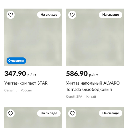
На складе
На складе
Суперцена
347.90
586.90
р./шт
р./шт
Унитаз-компакт STAR
Унитаз напольный ALVARO
Tornado безободковый
Cersanit
Россия
CeruttiSPA
Китай
На складе
На складе