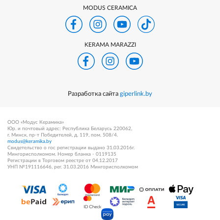
MODUS CERAMICA
KERAMA MARAZZI
Разработка сайта
giperlink.by
ООО «Модус Керамика»
Юр. и почтовый адрес: Республика Беларусь 220062,
г. Минск, пр-т Победителей, д. 119, пом. 508/4.
modus@keramika.by
Свидетельство о гос регистрации выдано 31.03.2016г.
Мингорисполкомом. Номер бланка - 0119135
Регистрации в Торговом реестре от 04.12.2017
УНП №191116646, рег. 31.03.2016 Мингорисполкомом