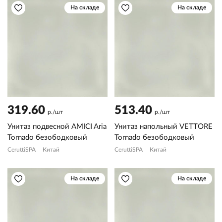
На складе
На складе
319.60
513.40
р./шт
р./шт
Унитаз подвесной AMICI Aria
Унитаз напольный VETTORE
Tornado безободковый
Tornado безободковый
CeruttiSPA
Китай
CeruttiSPA
Китай
На складе
На складе