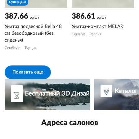
Суперцена
387.66
386.61
р./шт
р./шт
Унитаз подвесной Bella 48
Унитаз-компакт MELAR
см безободковый (без
Cersanit
Россия
сиденья)
CeraStyle
Турция
Показать еще
Каталог
Бесплатный 3D Дизайн-проект
Адреса салонов