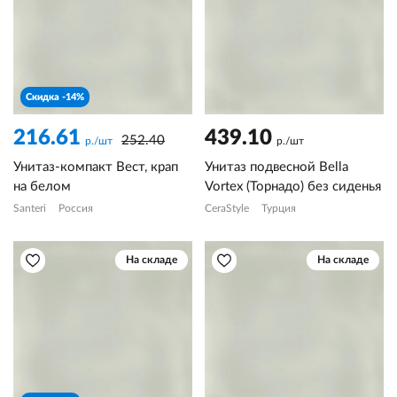
Скидка -14%
216.61
439.10
252.40
р./шт
р./шт
Унитаз-компакт Вест, крап
Унитаз подвесной Bella
на белом
Vortex (Торнадо) без сиденья
Santeri
Россия
CeraStyle
Турция
На складе
На складе