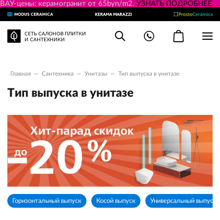
ВАУ-цены: керамогранит от 65byn/m2.
УЗНАТЬ ПОДРОБНЕЕ
СЕТЬ САЛОНОВ ПЛИТКИ
И САНТЕХНИКИ
Главная
—
Сантехника
—
Унитазы
—
Тип выпуска в унитазе
Тип выпуска в унитазе
Горизонтальный выпуск
Косой выпуск
Универсальный выпуск