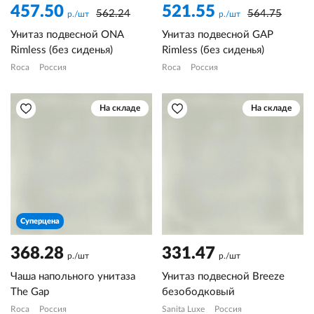
457.50
521.55
562.24
564.75
р./шт
р./шт
Унитаз подвесной ONA
Унитаз подвесной GAP
Rimless (без сиденья)
Rimless (без сиденья)
Roca
Россия
Roca
Россия
На складе
На складе
Суперцена
368.28
331.47
р./шт
р./шт
Чаша напольного унитаза
Унитаз подвесной Breeze
The Gap
безободковый
Roca
Россия
Sanita Luxe
Россия