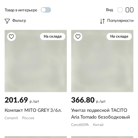
Вид
Товар в интерьере
Фильтр
Популярности
На складе
На складе
201.69
366.80
р./шт
р./шт
Компакт MITO GREY 3/6л.
Унитаз подвесной TACITO
Aria Tornado безободковый
Cersanit
Россия
CeruttiSPA
Китай