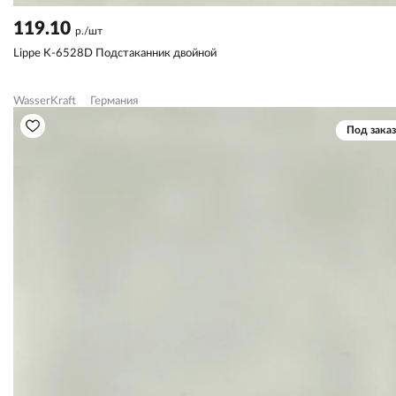
119.10
р./шт
Lippe K-6528D Подстаканник двойной
WasserKraft
Германия
Под заказ