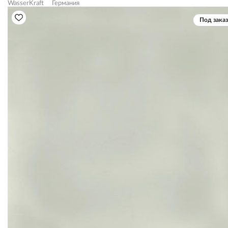
WasserKraft
Германия
Под заказ