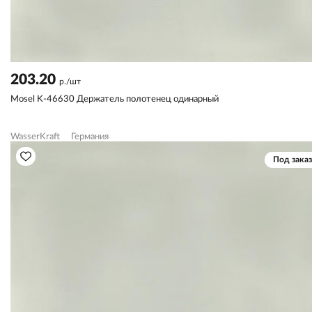
203.20
р./шт
Mosel K-46630 Держатель полотенец одинарный
WasserKraft
Германия
Под заказ