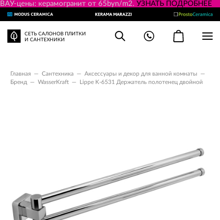
ВАУ-цены: керамогранит от 65byn/m2.
УЗНАТЬ ПОДРОБНЕЕ
СЕТЬ САЛОНОВ ПЛИТКИ
И САНТЕХНИКИ
Главная
—
Сантехника
—
Аксессуары и декор для ванной комнаты
—
Бренд
—
WasserKraft
—
Lippe K-6531 Держатель полотенец двойной