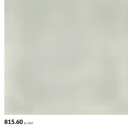
815.60
р./шт