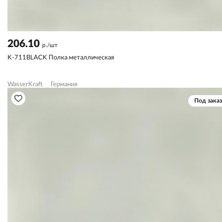
206.10
р./шт
K-711BLACK Полка металлическая
WasserKraft
Германия
Под заказ