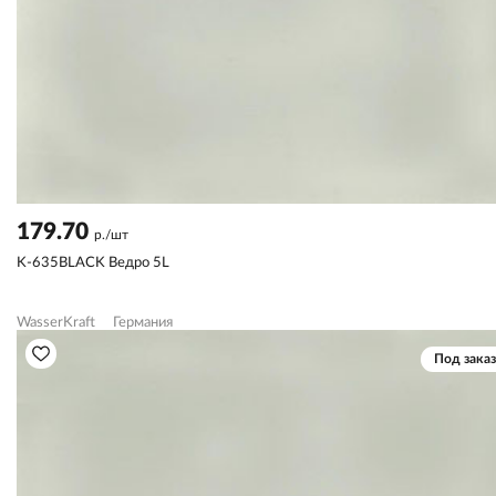
179.70
р./шт
K-635BLACK Ведро 5L
WasserKraft
Германия
Под заказ