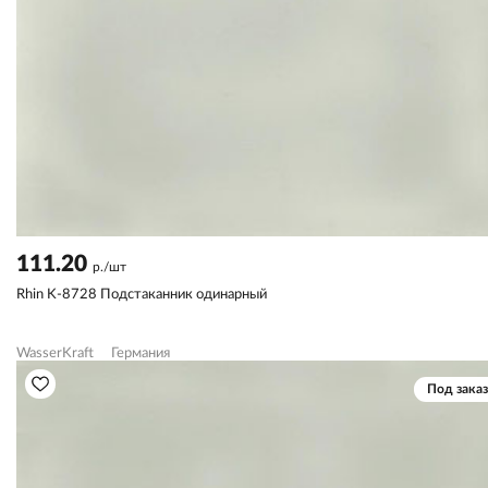
111.20
р./шт
Rhin K-8728 Подстаканник одинарный
WasserKraft
Германия
Под заказ