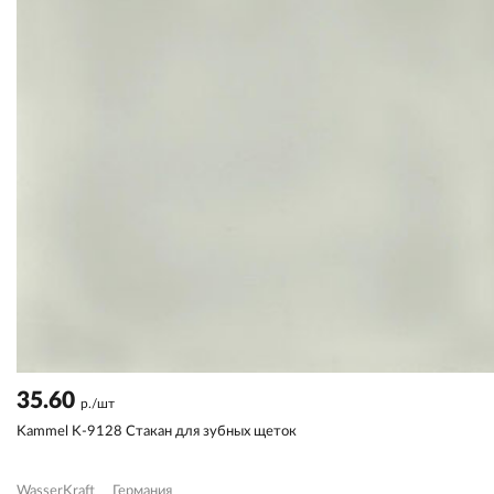
35.60
р./шт
Kammel K-9128 Стакан для зубных щеток
WasserKraft
Германия