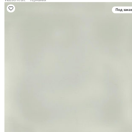
WasserKraft
Германия
Под заказ