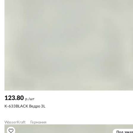
123.80
р./шт
K-633BLACK Ведро 3L
WasserKraft
Германия
Под заказ