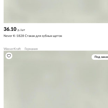
36.10
р./шт
Never K-1828 Стакан для зубных щеток
WasserKraft
Германия
Под заказ