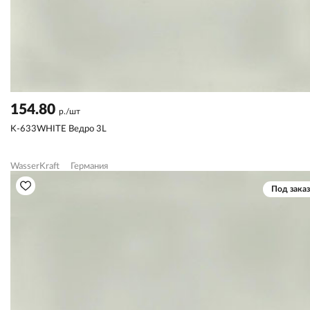
154.80
р./шт
K-633WHITE Ведро 3L
WasserKraft
Германия
Под заказ