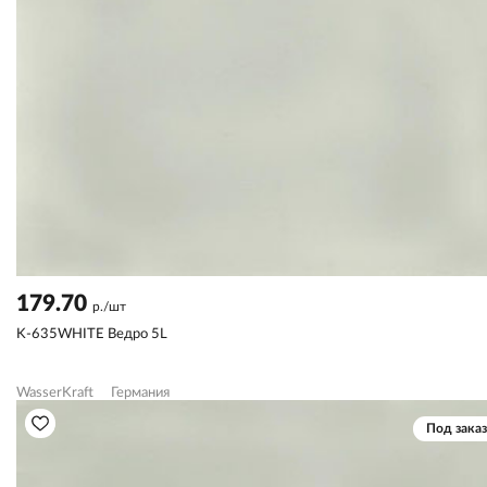
179.70
р./шт
K-635WHITE Ведро 5L
WasserKraft
Германия
Под заказ