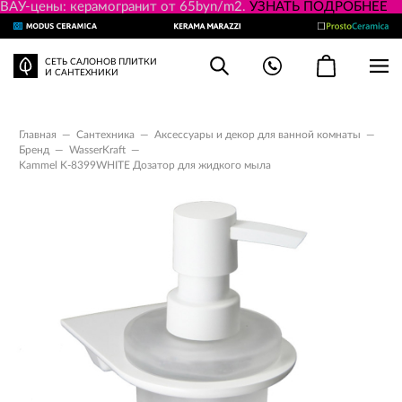
ВАУ-цены: керамогранит от 65byn/m2.
УЗНАТЬ ПОДРОБНЕЕ
СЕТЬ САЛОНОВ ПЛИТКИ
И САНТЕХНИКИ
Главная
—
Сантехника
—
Аксессуары и декор для ванной комнаты
—
Бренд
—
WasserKraft
—
Kammel K-8399WHITE Дозатор для жидкого мыла