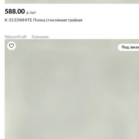
588.00
р./шт
K-3133WHITE Полка стеклянная тройная
WasserKraft
Германия
Под заказ