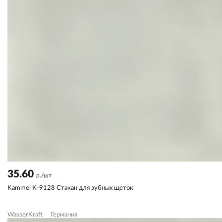
35.60
р./шт
Kammel K-9128 Стакан для зубных щеток
WasserKraft
Германия