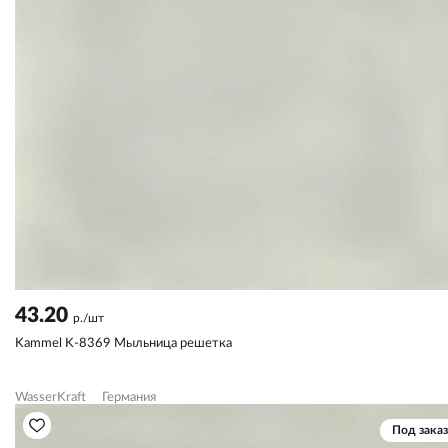
43.20
р./шт
Kammel K-8369 Мыльница решетка
WasserKraft
Германия
Под заказ