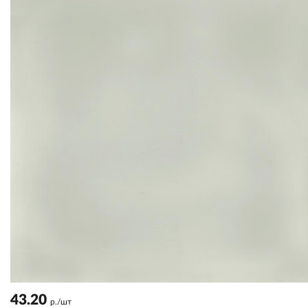
43.20
р./шт