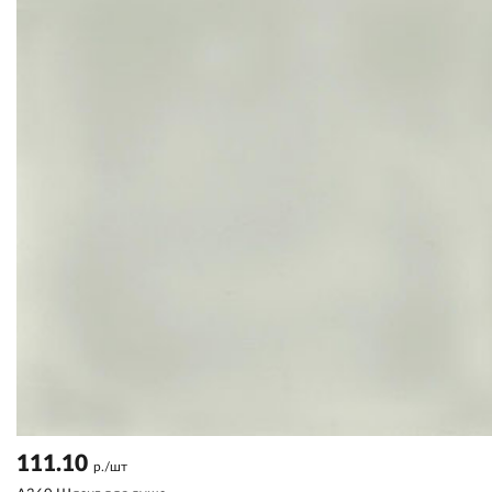
111.10
р./шт