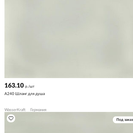
163.10
р./шт
A240 Шланг для душа
WasserKraft
Германия
Под заказ