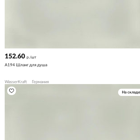
152.60
р./шт
A194 Шланг для душа
WasserKraft
Германия
На складе