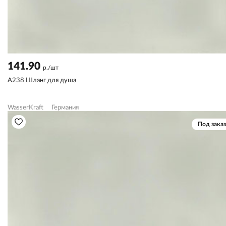
141.90
р./шт
A238 Шланг для душа
WasserKraft
Германия
Под заказ