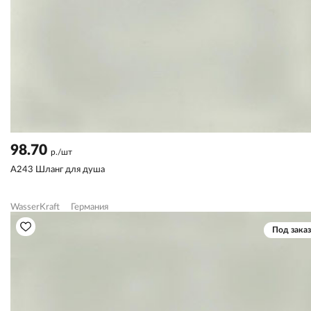
98.70
р./шт
A243 Шланг для душа
WasserKraft
Германия
Под заказ