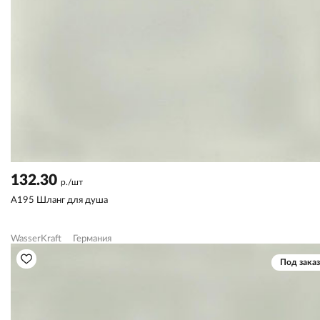
132.30
р./шт
A195 Шланг для душа
WasserKraft
Германия
Под заказ