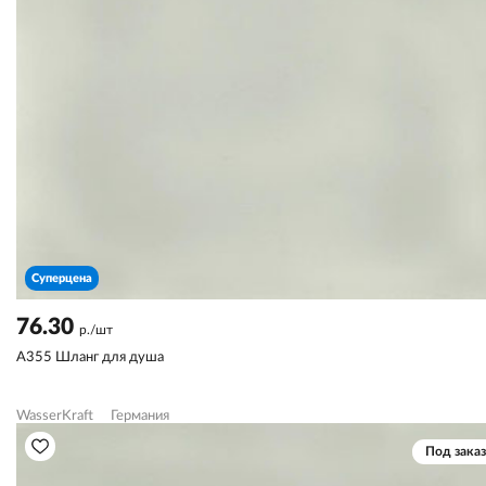
Суперцена
76.30
р./шт
A355 Шланг для душа
WasserKraft
Германия
Под заказ