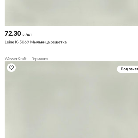
72.30
р./шт
Leine K-5069 Мыльница решетка
WasserKraft
Германия
Под заказ