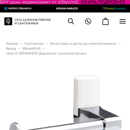
ВАУ-цены: керамогранит от 65byn/m2.
УЗНАТЬ ПОДРОБНЕЕ
СЕТЬ САЛОНОВ ПЛИТКИ
И САНТЕХНИКИ
Главная
—
Сантехника
—
Аксессуары и декор для ванной комнаты
—
Бренд
—
WasserKraft
—
Leine K-5096WHITE Держатель туалетной бумаги