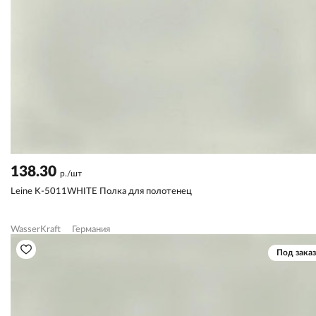
138.30
р./шт
Leine K-5011WHITE Полка для полотенец
WasserKraft
Германия
Под заказ