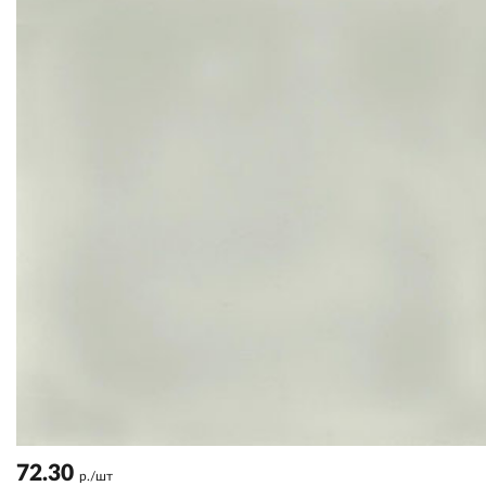
72.30
р./шт