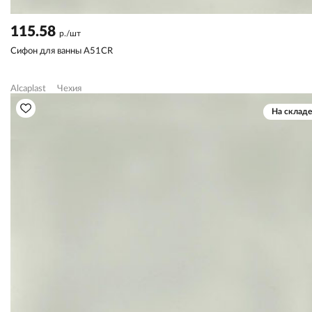
115.58
р./шт
Сифон для ванны A51CR
Alcaplast
Чехия
На складе