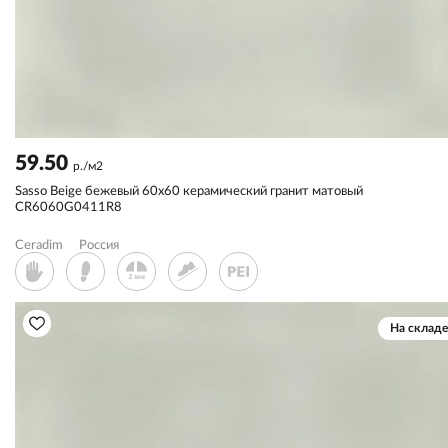
59.50
р./м2
Sassо Beige бежевый 60x60 керамический гранит матовый
CR6060G0411R8
Ceradim
Россия
На складе