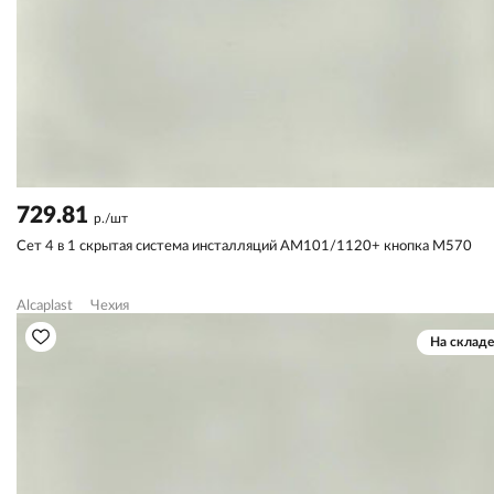
729.81
р./шт
Сет 4 в 1 скрытая система инсталляций AM101/1120+ кнопка M570
Alcaplast
Чехия
На складе