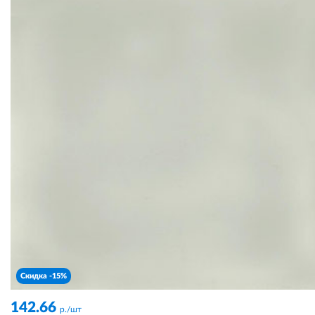
Скидка -15%
142.66
р./шт