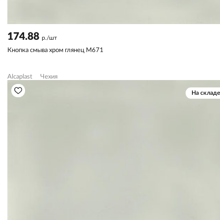
174.88
р./шт
Кнопка смыва хром глянец М671
Alcaplast
Чехия
На складе