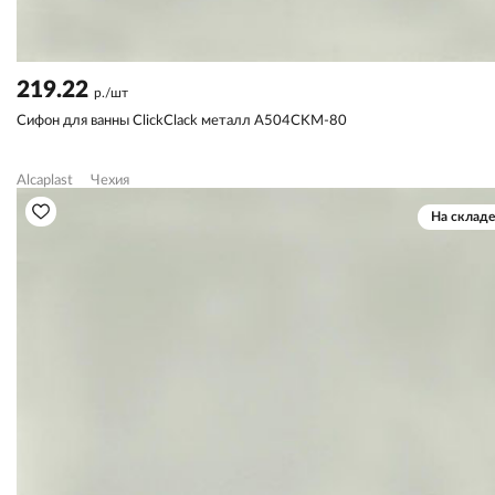
219.22
р./шт
Сифон для ванны ClickClack металл А504CKM-80
Alcaplast
Чехия
На складе