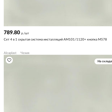
789.80
р./шт
Сет 4 в 1 скрытая система инсталляций AM101/1120+ кнопка M578
Alcaplast
Чехия
На складе