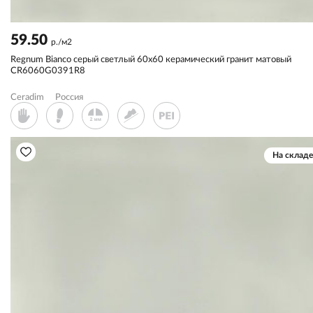
59.50
р./м2
Regnum Bianco серый светлый 60x60 керамический гранит матовый
CR6060G0391R8
Ceradim
Россия
На складе