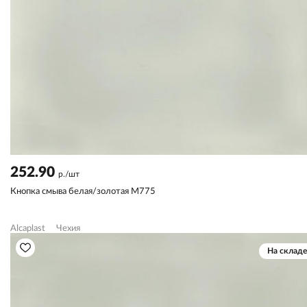
252.90
р./шт
Кнопка смыва белая/золотая M775
Alcaplast
Чехия
На складе