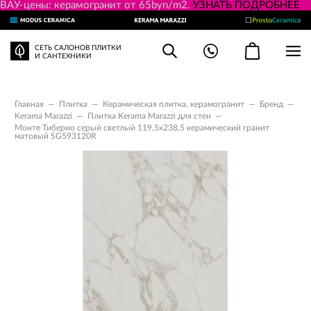
ВАУ-цены: керамогранит от 65byn/m2.
УЗНАТЬ ПОДРОБНЕЕ
СЕТЬ САЛОНОВ ПЛИТКИ
И САНТЕХНИКИ
Главная
—
Плитка
—
Керамическая плитка, керамогранит
—
Бренд
—
Kerama Marazzi
—
Плитка Kerama Marazzi для стен
—
Монте Тиберио серый светлый 119,5x238,5 керамический гранит
матовый SG593120R