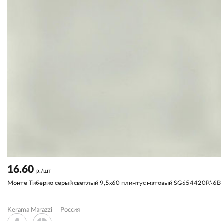
16.60
р./шт
Монте Тиберио серый светлый 9,5x60 плинтус матовый SG654420R\6
Kerama Marazzi
Россия