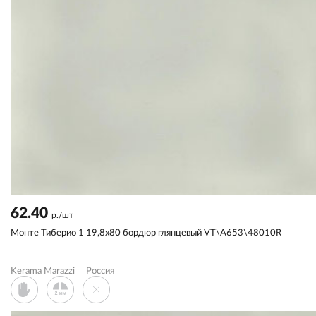
62.40
р./шт
Монте Тиберио 1 19,8x80 бордюр глянцевый VT\A653\48010R
Kerama Marazzi
Россия