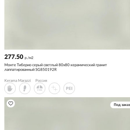
277.50
р./м2
Монте Тиберио серый светлый 80x80 керамический гранит
лаппатированный SG850192R
Kerama Marazzi
Россия
Под заказ