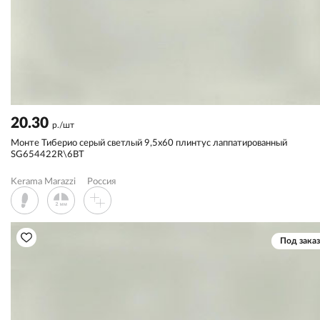
20.30
р./шт
Монте Тиберио серый светлый 9,5x60 плинтус лаппатированный
SG654422R\6BT
Kerama Marazzi
Россия
Под заказ