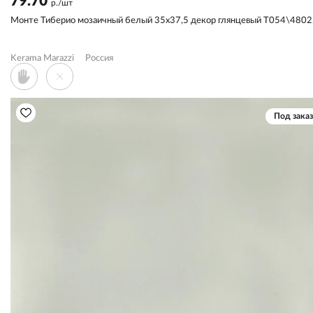
79.70
р./шт
Монте Тиберио мозаичный белый 35x37,5 декор глянцевый T054\480
Kerama Marazzi
Россия
Под заказ