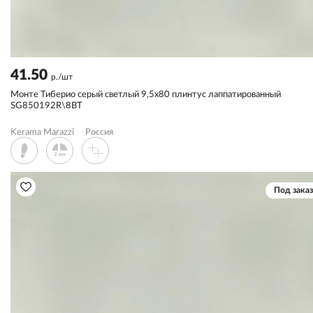
41.50
р./шт
Монте Тиберио серый светлый 9,5x80 плинтус лаппатированный
SG850192R\8BT
Kerama Marazzi
Россия
Под заказ