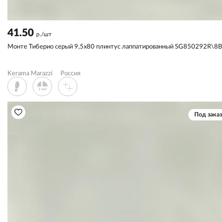
41.50
р./шт
Монте Тиберио серый 9,5x80 плинтус лаппатированный SG850292R\8
Kerama Marazzi
Россия
Под заказ