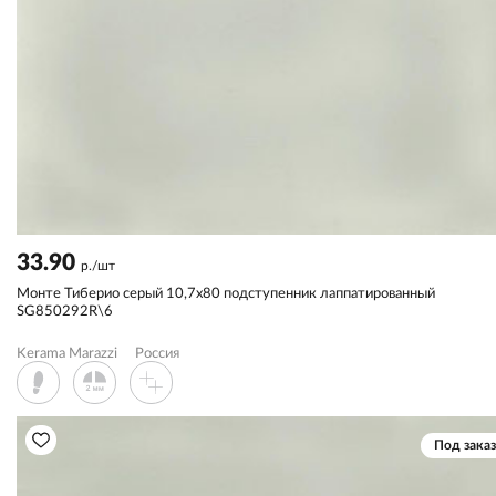
33.90
р./шт
Монте Тиберио серый 10,7x80 подступенник лаппатированный
SG850292R\6
Kerama Marazzi
Россия
Под заказ