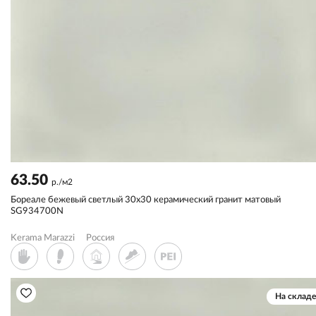
63.50
р./м2
Бореале бежевый светлый 30x30 керамический гранит матовый
SG934700N
Kerama Marazzi
Россия
На складе