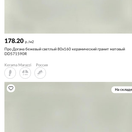
178.20
р./м2
Про Догана бежевый светлый 80x160 керамический гранит матовый
DD571590R
Kerama Marazzi
Россия
На складе