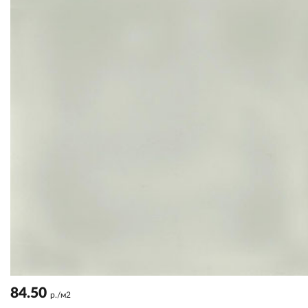
84.50
р./м2