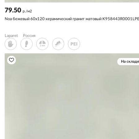
79.50
р./м2
Noa бежевый 60x120 керамический гранит матовый K958443R0001LP
Laparet
Россия
На складе