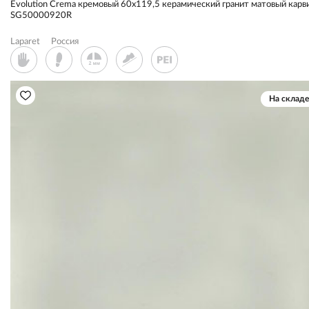
Evolution Crema кремовый 60x119,5 керамический гранит матовый карв
SG50000920R
Laparet
Россия
На складе