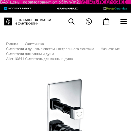
ВАУ-цены: керамогранит от 65byn/m2.
УЗНАТЬ ПОДРОБНЕЕ
СЕТЬ САЛОНОВ ПЛИТКИ
И САНТЕХНИКИ
Главная
—
Сантехника
—
Смесители и душевые системы встроенного монтажа
—
Назначение
—
Смесители для ванны и душа
—
Aller 10641 Смеситель для ванны и душа