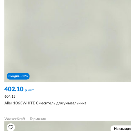
Скидка -33%
402.10
р./шт
604.15
Aller 1063WHITE Смеситель для умывальника
WasserKraft
Германия
На складе