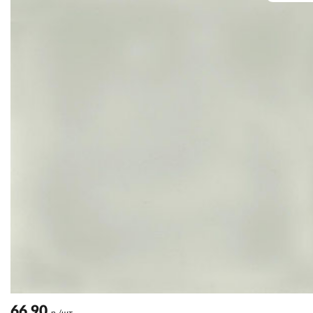
66.90
р./шт