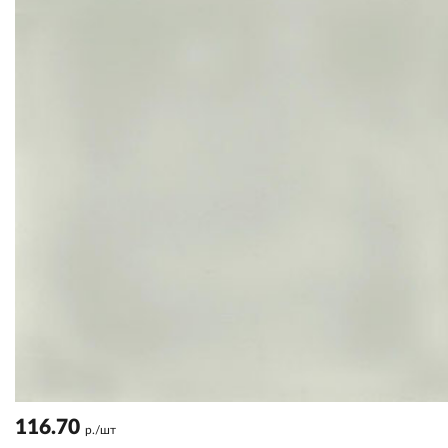
116.70
р./шт