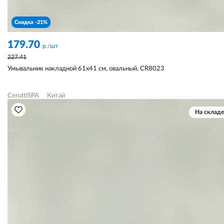
Скидка -21%
179.70
р./шт
227.41
Умывальник накладной 61х41 см, овальный, CR8023
CeruttiSPA
Китай
На складе