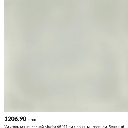
1206.90
р./шт
Умывальник накладной Magica 65*41 см с донным клапаном, бежевый