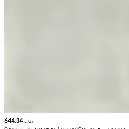
644.34
р./шт
Столешница керамогранитная Роверелла 60 см для накладных раковин,