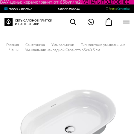
ВАУ-цены: керамогранит от 65byn/m2.
УЗНАТЬ ПОДРОБНЕЕ
СЕТЬ САЛОНОВ ПЛИТКИ
И САНТЕХНИКИ
Главная
—
Сантехника
—
Умывальники
—
Тип монтажа умывальника
—
Чаши
—
Умывальник накладной Canaletto 65х40.5 см