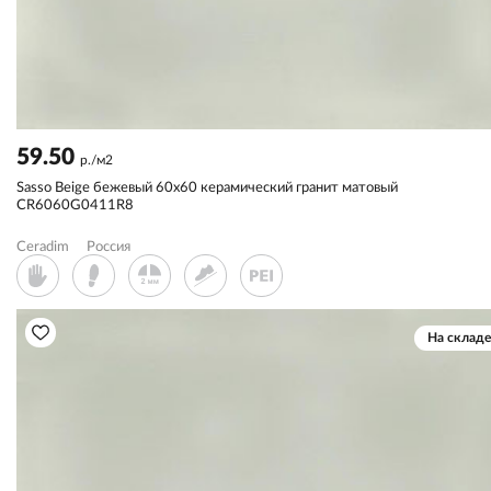
59.50
р./м2
Sassо Beige бежевый 60x60 керамический гранит матовый
CR6060G0411R8
Ceradim
Россия
На складе