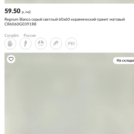
59.50
р./м2
Regnum Bianco серый светлый 60x60 керамический гранит матовый
CR6060G0391R8
Ceradim
Россия
На складе