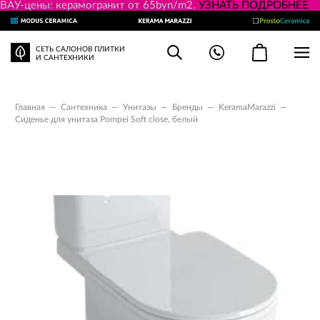
ВАУ-цены: керамогранит от 65byn/m2.
УЗНАТЬ ПОДРОБНЕЕ
СЕТЬ САЛОНОВ ПЛИТКИ
И САНТЕХНИКИ
Главная
—
Сантехника
—
Унитазы
—
Бренды
—
KeramaMarazzi
—
Сиденье для унитаза Pompei Soft close, белый