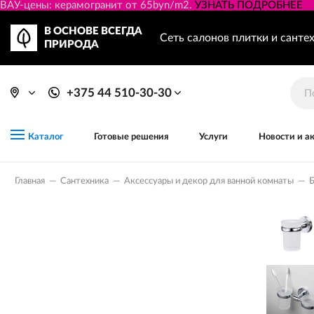
ВАУ-цены: керамогранит от 65byn/m2.
УЗНАТЬ ПОДРОБНЕЕ
В ОСНОВЕ ВСЕГДА
Сеть салонов плитки и санте
ПРИРОДА
+375 44 510-30-30
Готовые решения
Услуги
Новости и а
Каталог
Главная
—
Сантехника
—
Аксессуары и декор для ванной комнаты
—