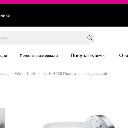
хники
Покупателям
О к
кции
Полезные материалы
Бренд
—
WasserKraft
—
Isen K-4028 Подстаканник одинарный