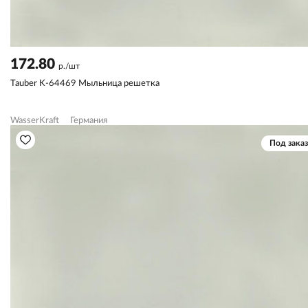
172.80
р./шт
Tauber K-64469 Мыльница решетка
WasserKraft
Германия
Под заказ