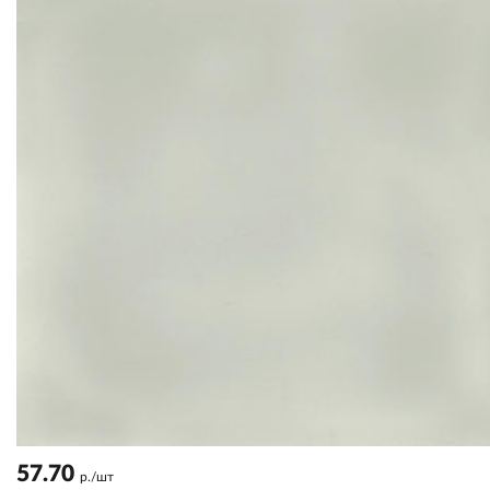
57.70
р./шт