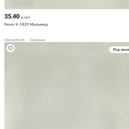
35.40
р./шт
Never K-1829 Мыльница
WasserKraft
Германия
Под заказ