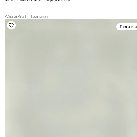
Mosel K-46669 Мыльница решетка
WasserKraft
Германия
Под заказ