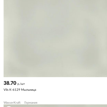
38.70
р./шт
Vils K-6129 Мыльница
WasserKraft
Германия