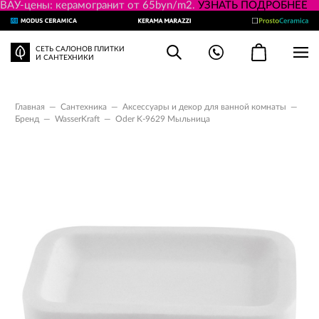
ВАУ-цены: керамогранит от 65byn/m2.
УЗНАТЬ ПОДРОБНЕЕ
СЕТЬ САЛОНОВ ПЛИТКИ
И САНТЕХНИКИ
Главная
—
Сантехника
—
Аксессуары и декор для ванной комнаты
—
Бренд
—
WasserKraft
—
Oder K-9629 Мыльница