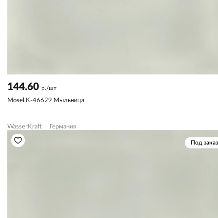
144.60
р./шт
Mosel K-46629 Мыльница
WasserKraft
Германия
Под заказ